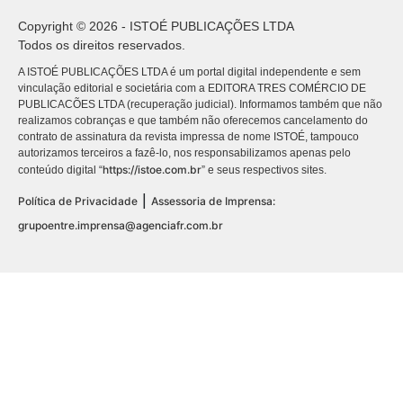
Copyright © 2026 - ISTOÉ PUBLICAÇÕES LTDA
Todos os direitos reservados.
A ISTOÉ PUBLICAÇÕES LTDA é um portal digital independente e sem
vinculação editorial e societária com a EDITORA TRES COMÉRCIO DE
PUBLICACÕES LTDA (recuperação judicial). Informamos também que não
realizamos cobranças e que também não oferecemos cancelamento do
contrato de assinatura da revista impressa de nome ISTOÉ, tampouco
autorizamos terceiros a fazê-lo, nos responsabilizamos apenas pelo
https://istoe.com.br
conteúdo digital “
” e seus respectivos sites.
|
Política de Privacidade
Assessoria de Imprensa:
grupoentre.imprensa@agenciafr.com.br