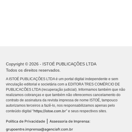
Copyright © 2026 - ISTOÉ PUBLICAÇÕES LTDA
Todos os direitos reservados.
A ISTOÉ PUBLICAÇÕES LTDA é um portal digital independente e sem
vinculação editorial e societária com a EDITORA TRES COMÉRCIO DE
PUBLICACÕES LTDA (recuperação judicial). Informamos também que não
realizamos cobranças e que também não oferecemos cancelamento do
contrato de assinatura da revista impressa de nome ISTOÉ, tampouco
autorizamos terceiros a fazê-lo, nos responsabilizamos apenas pelo
https://istoe.com.br
conteúdo digital “
” e seus respectivos sites.
|
Política de Privacidade
Assessoria de Imprensa:
grupoentre.imprensa@agenciafr.com.br