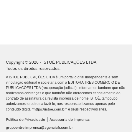
Copyright © 2026 - ISTOÉ PUBLICAÇÕES LTDA
Todos os direitos reservados.
A ISTOÉ PUBLICAÇÕES LTDA é um portal digital independente e sem
vinculação editorial e societária com a EDITORA TRES COMÉRCIO DE
PUBLICACÕES LTDA (recuperação judicial). Informamos também que não
realizamos cobranças e que também não oferecemos cancelamento do
contrato de assinatura da revista impressa de nome ISTOÉ, tampouco
autorizamos terceiros a fazê-lo, nos responsabilizamos apenas pelo
https://istoe.com.br
conteúdo digital “
” e seus respectivos sites.
|
Política de Privacidade
Assessoria de Imprensa:
grupoentre.imprensa@agenciafr.com.br