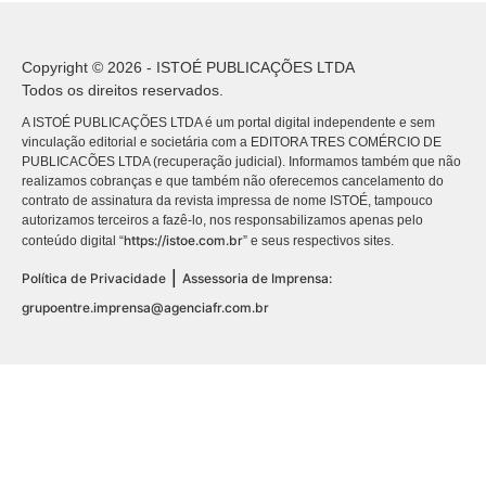
Copyright © 2026 - ISTOÉ PUBLICAÇÕES LTDA
Todos os direitos reservados.
A ISTOÉ PUBLICAÇÕES LTDA é um portal digital independente e sem
vinculação editorial e societária com a EDITORA TRES COMÉRCIO DE
PUBLICACÕES LTDA (recuperação judicial). Informamos também que não
realizamos cobranças e que também não oferecemos cancelamento do
contrato de assinatura da revista impressa de nome ISTOÉ, tampouco
autorizamos terceiros a fazê-lo, nos responsabilizamos apenas pelo
https://istoe.com.br
conteúdo digital “
” e seus respectivos sites.
|
Política de Privacidade
Assessoria de Imprensa:
grupoentre.imprensa@agenciafr.com.br