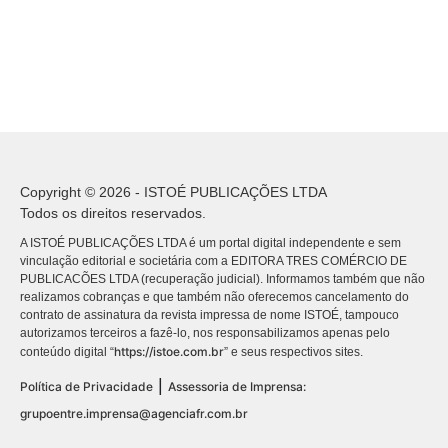
Copyright © 2026 - ISTOÉ PUBLICAÇÕES LTDA
Todos os direitos reservados.
A ISTOÉ PUBLICAÇÕES LTDA é um portal digital independente e sem
vinculação editorial e societária com a EDITORA TRES COMÉRCIO DE
PUBLICACÕES LTDA (recuperação judicial). Informamos também que não
realizamos cobranças e que também não oferecemos cancelamento do
contrato de assinatura da revista impressa de nome ISTOÉ, tampouco
autorizamos terceiros a fazê-lo, nos responsabilizamos apenas pelo
https://istoe.com.br
conteúdo digital “
” e seus respectivos sites.
|
Política de Privacidade
Assessoria de Imprensa:
grupoentre.imprensa@agenciafr.com.br