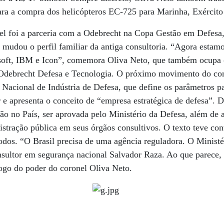
ara a compra dos helicópteros EC-725 para Marinha, Exército
l foi a parceria com a Odebrecht na Copa Gestão em Defesa, c
 mudou o perfil familiar da antiga consultoria. “Agora estam
oft, IBM e Icon”, comemora Oliva Neto, que também ocupa o
a Odebrecht Defesa e Tecnologia. O próximo movimento do con
 Nacional de Indústria de Defesa, que define os parâmetros 
r e apresenta o conceito de “empresa estratégica de defesa”. D
ção no País, ser aprovada pelo Ministério da Defesa, além de a
istração pública em seus órgãos consultivos. O texto teve con
odos. “O Brasil precisa de uma agência reguladora. O Minist
onsultor em segurança nacional Salvador Raza. Ao que parece, 
 fogo do poder do coronel Oliva Neto.