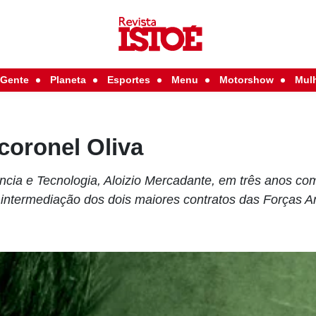
Gente
Planeta
Esportes
Menu
Motorshow
Mul
coronel Oliva
ncia e Tecnologia, Aloizio Mercadante, em três anos como
a intermediação dos dois maiores contratos das Forças 