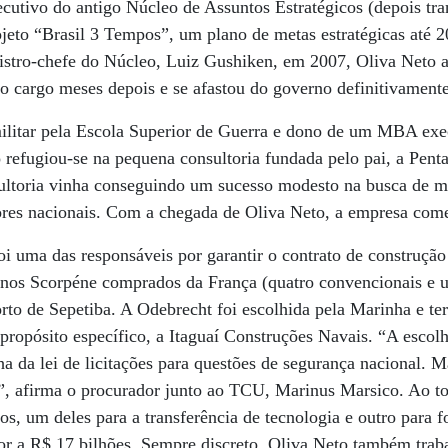
ecutivo do antigo Núcleo de Assuntos Estratégicos (depois t
rojeto “Brasil 3 Tempos”, um plano de metas estratégicas até
istro-chefe do Núcleo, Luiz Gushiken, em 2007, Oliva Neto a
 o cargo meses depois e se afastou do governo definitivament
litar pela Escola Superior de Guerra e dono de um MBA exe
 refugiou-se na pequena consultoria fundada pelo pai, a Penta
sultoria vinha conseguindo um sucesso modesto na busca de m
res nacionais. Com a chegada de Oliva Neto, a empresa come
i uma das responsáveis por garantir o contrato de construção
nos Scorpéne comprados da França (quatro convencionais e u
to de Sepetiba. A Odebrecht foi escolhida pela Marinha e ter
ropósito específico, a Itaguaí Construções Navais. “A escol
ha da lei de licitações para questões de segurança nacional. 
so”, afirma o procurador junto ao TCU, Marinus Marsico. Ao t
os, um deles para a transferência de tecnologia e outro para 
ior a R$ 17 bilhões. Sempre discreto, Oliva Neto também trab