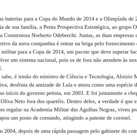
as baterias para a Copa do Mundo de 2014 e a Olimpíada de 
ria de sua família, a Penta Prospectiva Estratégica, ao grupo 
 a Construtora Norberto Odebrecht. Juntas, as duas empresas
tivo da nova companhia é entrar na briga pelo fornecimento 
 militar para a Copa de 2014, um pacote que deve superar fa
olver um sistema nacional, pois os de fora não atendem às nos
É.
sabe, é irmão do ministro de Ciência e Tecnologia, Aloizio 
va, desfruta da amizade de Lula e atuou como uma espécie de
 no início do governo petista, em 2003. E foi justamente a ch
 Oliva Neto fora dos quartéis. Dentro deles, a verdade é que 
no regular na Academia Militar das Agulhas Negras, viveu pr
upou um posto de comando, atingindo a patente de coronel.
m 2004, depois de uma rápida passagem pelo gabinete do com