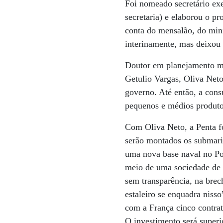
Foi nomeado secretário ex
secretaria) e elaborou o p
conta do mensalão, do min
interinamente, mas deixou
Doutor em planejamento mi
Getulio Vargas, Oliva Neto
governo. Até então, a con
pequenos e médios produto
Com Oliva Neto, a Penta fo
serão montados os submari
uma nova base naval no Por
meio de uma sociedade de p
sem transparência, na brec
estaleiro se enquadra nis
com a França cinco contrat
O investimento será super