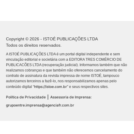
Copyright © 2026 - ISTOÉ PUBLICAÇÕES LTDA
Todos os direitos reservados.
A ISTOÉ PUBLICAÇÕES LTDA é um portal digital independente e sem
vinculação editorial e societária com a EDITORA TRES COMÉRCIO DE
PUBLICACÕES LTDA (recuperação judicial). Informamos também que não
realizamos cobranças e que também não oferecemos cancelamento do
contrato de assinatura da revista impressa de nome ISTOÉ, tampouco
autorizamos terceiros a fazê-lo, nos responsabilizamos apenas pelo
https://istoe.com.br
conteúdo digital “
” e seus respectivos sites.
|
Política de Privacidade
Assessoria de Imprensa:
grupoentre.imprensa@agenciafr.com.br