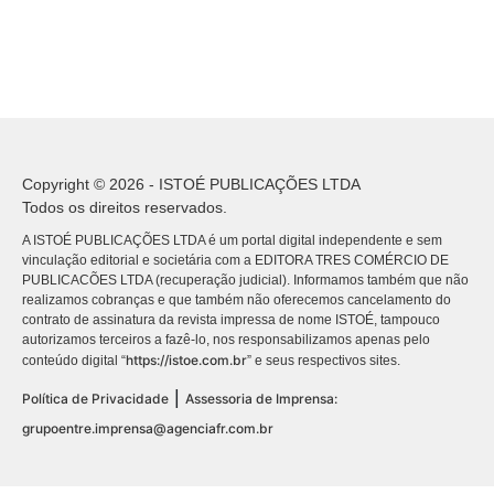
Copyright © 2026 - ISTOÉ PUBLICAÇÕES LTDA
Todos os direitos reservados.
A ISTOÉ PUBLICAÇÕES LTDA é um portal digital independente e sem
vinculação editorial e societária com a EDITORA TRES COMÉRCIO DE
PUBLICACÕES LTDA (recuperação judicial). Informamos também que não
realizamos cobranças e que também não oferecemos cancelamento do
contrato de assinatura da revista impressa de nome ISTOÉ, tampouco
autorizamos terceiros a fazê-lo, nos responsabilizamos apenas pelo
https://istoe.com.br
conteúdo digital “
” e seus respectivos sites.
|
Política de Privacidade
Assessoria de Imprensa:
grupoentre.imprensa@agenciafr.com.br