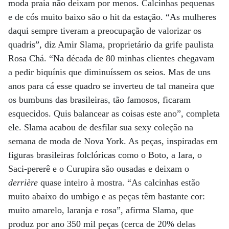
moda praia não deixam por menos. Calcinhas pequenas
e de cós muito baixo são o hit da estação. “As mulheres
daqui sempre tiveram a preocupação de valorizar os
quadris”, diz Amir Slama, proprietário da grife paulista
Rosa Chá. “Na década de 80 minhas clientes chegavam
a pedir biquínis que diminuíssem os seios. Mas de uns
anos para cá esse quadro se inverteu de tal maneira que
os bumbuns das brasileiras, tão famosos, ficaram
esquecidos. Quis balancear as coisas este ano”, completa
ele. Slama acabou de desfilar sua sexy coleção na
semana de moda de Nova York. As peças, inspiradas em
figuras brasileiras folclóricas como o Boto, a Iara, o
Saci-pererê e o Curupira são ousadas e deixam o
derrière
quase inteiro à mostra. “As calcinhas estão
muito abaixo do umbigo e as peças têm bastante cor:
muito amarelo, laranja e rosa”, afirma Slama, que
produz por ano 350 mil peças (cerca de 20% delas