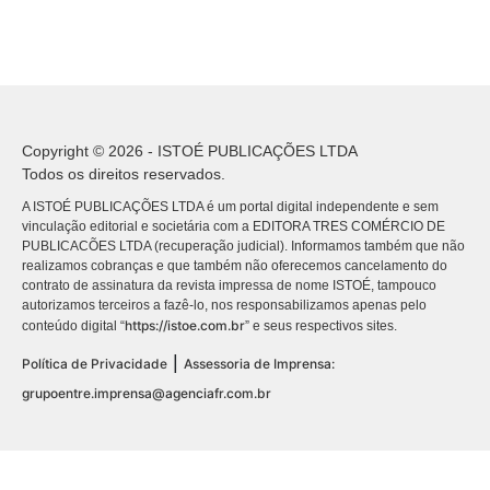
Copyright © 2026 - ISTOÉ PUBLICAÇÕES LTDA
Todos os direitos reservados.
A ISTOÉ PUBLICAÇÕES LTDA é um portal digital independente e sem
vinculação editorial e societária com a EDITORA TRES COMÉRCIO DE
PUBLICACÕES LTDA (recuperação judicial). Informamos também que não
realizamos cobranças e que também não oferecemos cancelamento do
contrato de assinatura da revista impressa de nome ISTOÉ, tampouco
autorizamos terceiros a fazê-lo, nos responsabilizamos apenas pelo
https://istoe.com.br
conteúdo digital “
” e seus respectivos sites.
|
Política de Privacidade
Assessoria de Imprensa:
grupoentre.imprensa@agenciafr.com.br