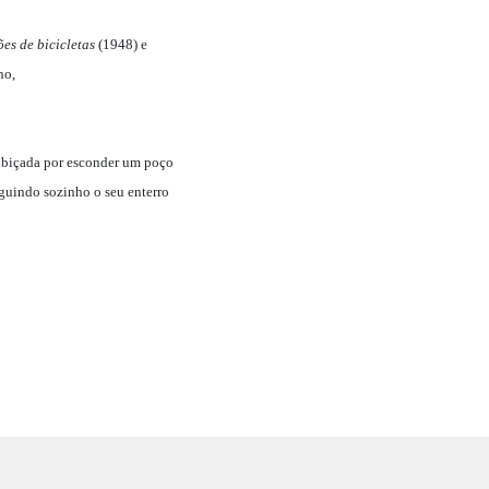
es de bicicletas
(1948) e
no,
 cobiçada por esconder um poço
eguindo sozinho o seu enterro