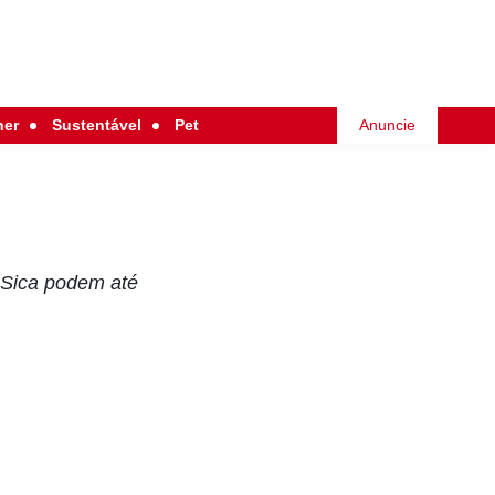
her
Sustentável
Pet
Anuncie
e Sica podem até