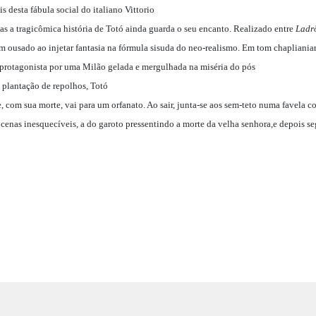
is desta fábula social do italiano Vittorio
as a tragicômica história de Totó ainda guarda o seu encanto. Realizado entre
Ladrõ
em ousado ao injetar fantasia na fórmula sisuda do neo-realismo. Em tom chapliania
 protagonista por uma Milão gelada e mergulhada na miséria do pós
plantação de repolhos, Totó
 e, com sua morte, vai para um orfanato. Ao sair, junta-se aos sem-teto numa favela
s cenas inesquecíveis, a do garoto pressentindo a morte da velha senhora,e depois s