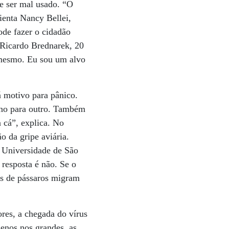
de ser mal usado. “O
rienta Nancy Bellei,
ode fazer o cidadão
 Ricardo Brednarek, 20
a mesmo. Eu sou um alvo
á motivo para pânico.
no para outro. Também
 cá”, explica. No
o da gripe aviária.
a Universidade de São
 resposta é não. Se o
es de pássaros migram
ores, a chegada do vírus
enos nos grandes, as