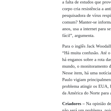
a falta de estudos que pro
corpo cria resistência a an
pesquisadora de vírus resp
comum? Manter-se informad
anos, usa a internet para
fácil”, argumenta.
Para o inglês Jack Woodall
“Há muita confusão. Até 
há enganos sobre a rota da
mundo, o monitoramento do 
Nesse item, há uma notícia
Paulo vigiam principalment
problema atingir os EUA, 
da América do Norte para a
Criadores –
Na opinião de 
não será um problema, poi