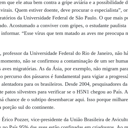
vem que ele atua bem contra a gripe aviária e a possibilidade 
tivirais. Quem estiver doente, deve procurar o especialista”, o
iratórios da Universidade Federal de São Paulo. O que mais p
o. Acostumado a conviver com gripes, o estudante paulista
 se informar. “Esse vírus que tem matado as aves me preocup
, professor da Universidade Federal do Rio de Janeiro, não h
o momento, não se confirmou a contaminação de um ser huma
s aves migratórias. As da Ásia, por exemplo, não migram para
percurso dos pássaros é fundamental para vigiar a progressã
 alentadora para os brasileiros. Desde 2004, pesquisadores d
e patos silvestres para verificar se o H5N1 chegou ao País. A
há chance de o subtipo desembarcar aqui. Isso porque milhar
 porção sul do continente.
Érico Pozzer, vice-presidente da União Brasileira de Avicult
s no País 95% das aves estão confinadas em criadouros. Ao m