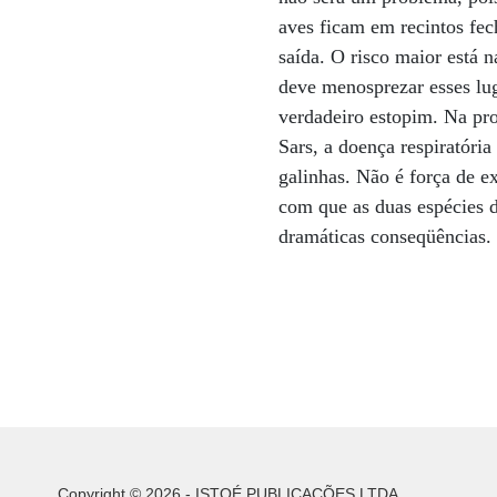
aves ficam em recintos fec
saída. O risco maior está 
deve menosprezar esses lu
verdadeiro estopim. Na pr
Sars, a doença respiratóri
galinhas. Não é força de ex
com que as duas espécies 
dramáticas conseqüências.
Copyright © 2026 - ISTOÉ PUBLICAÇÕES LTDA