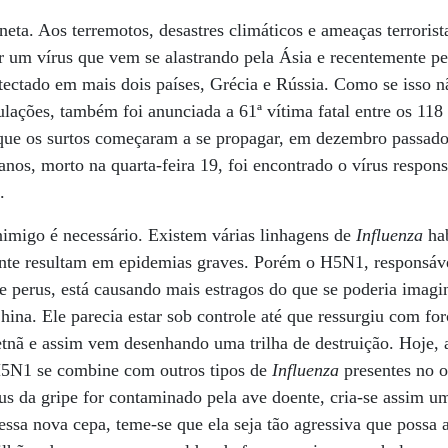
ta. Aos terremotos, desastres climáticos e ameaças terrorista
or um vírus que vem se alastrando pela Ásia e recentemente 
tectado em mais dois países, Grécia e Rússia. Como se isso nã
lações, também foi anunciada a 61ª vítima fatal entre os 11
que os surtos começaram a se propagar, em dezembro passad
anos, morto na quarta-feira 19, foi encontrado o vírus respons
.
imigo é necessário. Existem várias linhagens de
Influenza
hab
ente resultam em epidemias graves. Porém o H5N1, responsáve
 e perus, está causando mais estragos do que se poderia imagi
hina. Ele parecia estar sob controle até que ressurgiu com fo
etnã e assim vem desenhando uma trilha de destruição. Hoje, a
5N1 se combine com outros tipos de
Influenza
presentes no 
rus da gripe for contaminado pela ave doente, cria-se assim u
essa nova cepa, teme-se que ela seja tão agressiva que possa 