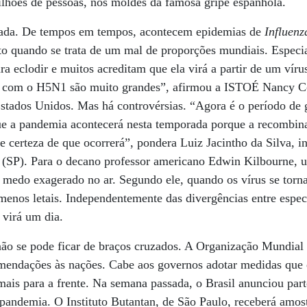
ilhões de pessoas, nos moldes da famosa gripe espanhola.
dada. De tempos em tempos, acontecem epidemias de
Influenz
o quando se trata de um mal de proporções mundiais. Especia
ra eclodir e muitos acreditam que ela virá a partir de um víru
a com o H5N1 são muito grandes”, afirmou a ISTOÉ Nancy C
stados Unidos. Mas há controvérsias. “Agora é o período de 
ue a pandemia acontecerá nesta temporada porque a recombin
e certeza de que ocorrerá”, pondera Luiz Jacintho da Silva, in
(SP). Para o decano professor americano Edwin Kilbourne, 
 medo exagerado no ar. Segundo ele, quando os vírus se torn
enos letais. Independentemente das divergências entre especia
 virá um dia.
 não se pode ficar de braços cruzados. A Organização Mundia
omendações às nações. Cabe aos governos adotar medidas que 
ais para a frente. Na semana passada, o Brasil anunciou part
 pandemia. O Instituto Butantan, de São Paulo, receberá am