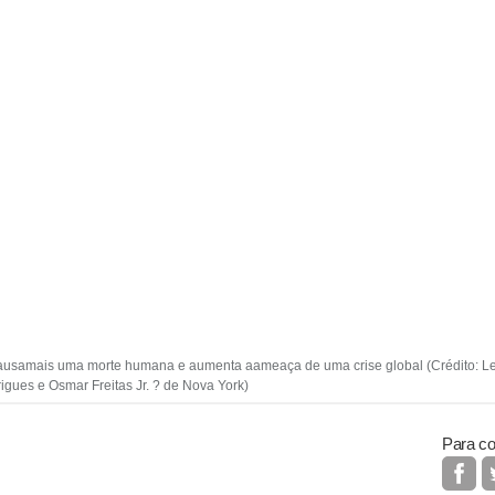
 causamais uma morte humana e aumenta aameaça de uma crise global (Crédito: L
igues e Osmar Freitas Jr. ? de Nova York)
Para co