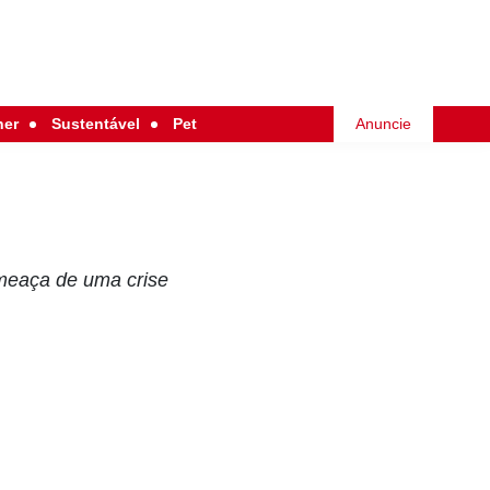
her
Sustentável
Pet
Anuncie
meaça de uma crise