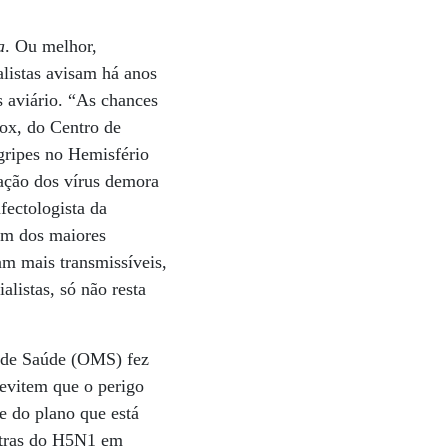
a
. Ou melhor,
listas avisam há anos
s aviário. “As chances
ox, do Centro de
gripes no Hemisfério
ação dos vírus demora
fectologista da
um dos maiores
am mais transmissíveis,
listas, só não resta
l de Saúde (OMS) fez
evitem que o perigo
e do plano que está
ostras do H5N1 em