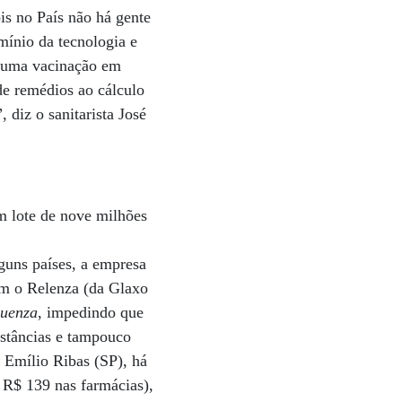
ois no País não há gente
mínio da tecnologia e
r uma vacinação em
de remédios ao cálculo
 diz o sanitarista José
m lote de nove milhões
guns países, a empresa
bém o Relenza (da Glaxo
luenza
, impedindo que
bstâncias e tampouco
l Emílio Ribas (SP), há
 R$ 139 nas farmácias),