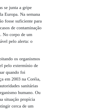
s se junta a gripe
pela Europa. Na semana
o fosse suficiente para
8 casos de contaminação
o. No corpo de um
ável pelo alerta: o
itando os organismos
l pelo extermínio de
nar quando foi
rça em 2003 na Coréia,
utoridades sanitárias
organismo humano. Ou
ma situação propícia
atingir cerca de um