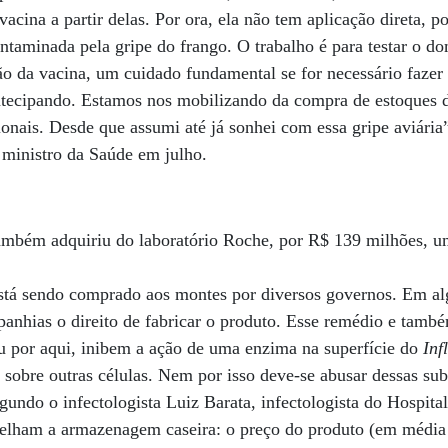
cina a partir delas. Por ora, ela não tem aplicação direta, p
ntaminada pela gripe do frango. O trabalho é para testar o do
ão da vacina, um cuidado fundamental se for necessário faze
antecipando. Estamos nos mobilizando da compra de estoques 
ionais. Desde que assumi até já sonhei com essa gripe aviária”,
 ministro da Saúde em julho.
ambém adquiriu do laboratório Roche, por R$ 139 milhões, u
está sendo comprado aos montes por diversos governos. Em al
panhias o direito de fabricar o produto. Esse remédio e tam
 por aqui, inibem a ação de uma enzima na superfície do
Inf
e sobre outras células. Nem por isso deve-se abusar dessas su
gundo o infectologista Luiz Barata, infectologista do Hospita
selham a armazenagem caseira: o preço do produto (em média