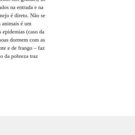
ados na entrada e na
nejo é direto. Não se
s animais é um
s epidemias (caso da
essoas dormem com as
nte e de frango – faz
o da pobreza traz