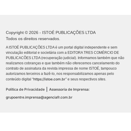
Copyright © 2026 - ISTOÉ PUBLICAÇÕES LTDA
Todos os direitos reservados.
A ISTOÉ PUBLICAÇÕES LTDA é um portal digital independente e sem
vinculação editorial e societária com a EDITORA TRES COMÉRCIO DE
PUBLICACÕES LTDA (recuperação judicial). Informamos também que não
realizamos cobranças e que também não oferecemos cancelamento do
contrato de assinatura da revista impressa de nome ISTOÉ, tampouco
autorizamos terceiros a fazê-lo, nos responsabilizamos apenas pelo
https://istoe.com.br
conteúdo digital “
” e seus respectivos sites.
|
Política de Privacidade
Assessoria de Imprensa:
grupoentre.imprensa@agenciafr.com.br