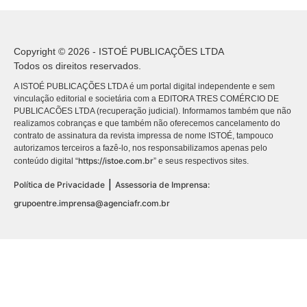
Copyright © 2026 - ISTOÉ PUBLICAÇÕES LTDA
Todos os direitos reservados.
A ISTOÉ PUBLICAÇÕES LTDA é um portal digital independente e sem
vinculação editorial e societária com a EDITORA TRES COMÉRCIO DE
PUBLICACÕES LTDA (recuperação judicial). Informamos também que não
realizamos cobranças e que também não oferecemos cancelamento do
contrato de assinatura da revista impressa de nome ISTOÉ, tampouco
autorizamos terceiros a fazê-lo, nos responsabilizamos apenas pelo
https://istoe.com.br
conteúdo digital “
” e seus respectivos sites.
|
Política de Privacidade
Assessoria de Imprensa:
grupoentre.imprensa@agenciafr.com.br