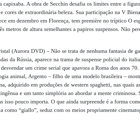
ta capixaba. A obra de Secchin desafia os limites entre a figu
 e cores de extraordinária beleza. Sua participação na V Biena
ce em dezembro em Florença, tem première no tríptico O esp
s metros de altura semelhantes a papiros suspensos. Não perc
istal (Aurora DVD) – Não se trata de nenhuma fantasia de ga
adas da Rússia, aparece na trama de suspense policial do ital
desvendar um crime serial que apavora a Roma dos anos 70. 
ogia animal, Argento – filho de uma modelo brasileira – most
, adquirido em produções de western spaghetti, nas quais as
ingênua e um tanto simplória ao abordar a mente criminosa. 
s isso pouco importa. O que ainda surpreende é a forma como
lia como “giallo”, seduz com os meios propriamente cinemato