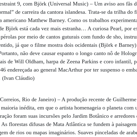
straint 9, com Björk (Universal Music) – Um aviso aos fãs 
mal” de carreira da cantora islandesa. Trata-se da trilha do 
ídia americano Matthew Barney. Como os trabalhos experiment
 de Björk está cada vez mais estranha… A curiosa Pearl, por 
 pérolas por meio de cantos guturais com fundo de sho, instr
entido, já que o filme mostra dois ocidentais (Björk e Barney
 Portanto, não deve causar espanto o longo canto nô de Holog
ais de Will Oldham, harpa de Zeena Parkins e coro infantil, par
1946 endereçada ao general MacArthur por ter suspenso o emb
 (Ivan Cláudio)
 Correios, Rio de Janeiro) – A produção recente de Guilherme 
a maioria inédita, em que o artista homenageia o planeta co
iração foram suas incursões pelo Jardim Botânico e arredores 
a. As florestas difusas de Mata Atlântica se fundem à paisag
gem de rios ou mapas imaginários. Suaves pinceladas de arab