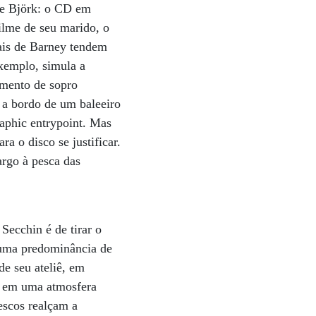
de Björk: o CD em
filme de seu marido, o
ais de Barney tendem
exemplo, simula a
umento de sopro
) a bordo de um baleeiro
raphic entrypoint. Mas
a o disco se justificar.
argo à pesca das
Secchin é de tirar o
m uma predominância de
de seu ateliê, em
em em uma atmosfera
escos realçam a