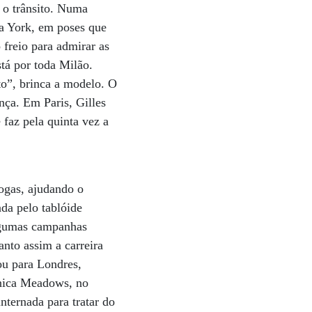
r o trânsito. Numa
va York, em poses que
freio para admirar as
stá por toda Milão.
to”, brinca a modelo. O
nça. Em Paris, Gilles
 faz pela quinta vez a
ogas, ajudando o
ada pelo tablóide
algumas campanhas
nto assim a carreira
ou para Londres,
línica Meadows, no
nternada para tratar do