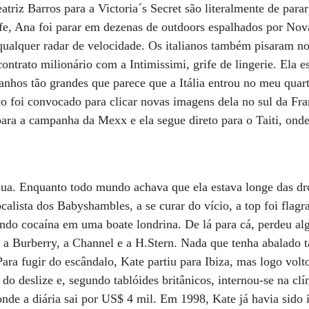
triz Barros para a Victoria´s Secret são literalmente de para
ife, Ana foi parar em dezenas de outdoors espalhados por No
alquer radar de velocidade. Os italianos também pisaram no 
ontrato milionário com a Intimissimi, grife de lingerie. Ela e
anhos tão grandes que parece que a Itália entrou no meu quar
 foi convocado para clicar novas imagens dela no sul da Fra
ara a campanha da Mexx e ela segue direto para o Taiti, onde
ua. Enquanto todo mundo achava que ela estava longe das dr
alista dos Babyshambles, a se curar do vício, a top foi flagr
sando cocaína em uma boate londrina. De lá para cá, perdeu 
 Burberry, a Channel e a H.Stern. Nada que tenha abalado ta
ra fugir do escândalo, Kate partiu para Ibiza, mas logo volt
do deslize e, segundo tablóides britânicos, internou-se na c
nde a diária sai por US$ 4 mil. Em 1998, Kate já havia sido i