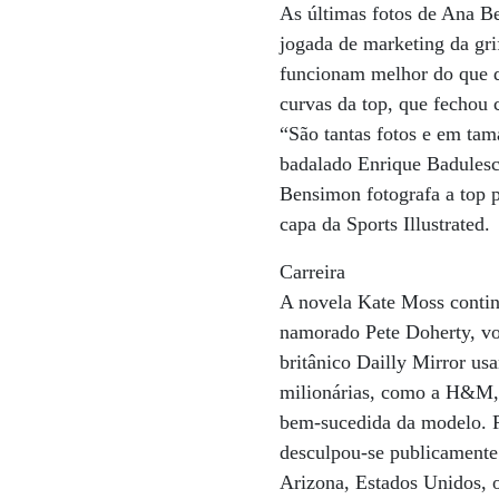
As últimas fotos de Ana Bea
jogada de marketing da gr
funcionam melhor do que qu
curvas da top, que fechou c
“São tantas fotos e em tam
badalado Enrique Badulesco
Bensimon fotografa a top p
capa da Sports Illustrated.
Carreira
A novela Kate Moss contin
namorado Pete Doherty, voc
britânico Dailly Mirror u
milionárias, como a H&M, a
bem-sucedida da modelo. Pa
desculpou-se publicamente 
Arizona, Estados Unidos, o