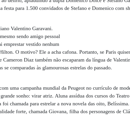
oi ao delírio, aplaudindo a dupla Domenico Dolce e Stefano G
ó: a festa para 1.500 convidados de Stefano e Domenico com
aliano Valentino Garavani.
, mesmo sendo amigo pessoal
ai emprestar vestido nenhum
Hilton. O motivo? Ele a acha cafona. Portanto, se Paris quiser
s e Cameron Diaz também não escaparam da língua de Valentino
as se comparadas às glamourosas estrelas do passado.
 com uma campanha mundial da Peugeot no currículo de model
u grande sonho: virar atriz. Aluna assídua dos cursos do Teatr
a foi chamada para estrelar a nova novela das oito, Belíssim
alidade forte, chamada Giovana, filha dos personagens de Cl