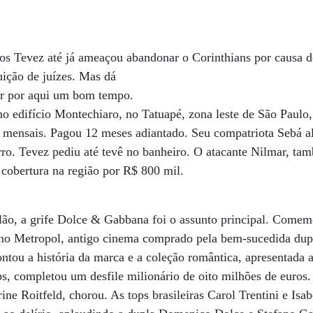
tos Tevez até já ameaçou abandonar o Corinthians por causa d
uição de juízes. Mas dá
car por aqui um bom tempo.
o edifício Montechiaro, no Tatuapé, zona leste de São Paulo
l mensais. Pagou 12 meses adiantado. Seu compatriota Sebá 
ro. Tevez pediu até tevê no banheiro. O atacante Nilmar, ta
cobertura na região por R$ 800 mil.
o, a grife Dolce & Gabbana foi o assunto principal. Comem
 no Metropol, antigo cinema comprado pela bem-sucedida dupl
ntou a história da marca e a coleção romântica, apresentada 
ps, completou um desfile milionário de oito milhões de euros. 
ine Roitfeld, chorou. As tops brasileiras Carol Trentini e Isa