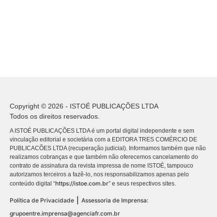
Copyright © 2026 - ISTOÉ PUBLICAÇÕES LTDA
Todos os direitos reservados.
A ISTOÉ PUBLICAÇÕES LTDA é um portal digital independente e sem
vinculação editorial e societária com a EDITORA TRES COMÉRCIO DE
PUBLICACÕES LTDA (recuperação judicial). Informamos também que não
realizamos cobranças e que também não oferecemos cancelamento do
contrato de assinatura da revista impressa de nome ISTOÉ, tampouco
autorizamos terceiros a fazê-lo, nos responsabilizamos apenas pelo
https://istoe.com.br
conteúdo digital “
” e seus respectivos sites.
|
Política de Privacidade
Assessoria de Imprensa:
grupoentre.imprensa@agenciafr.com.br