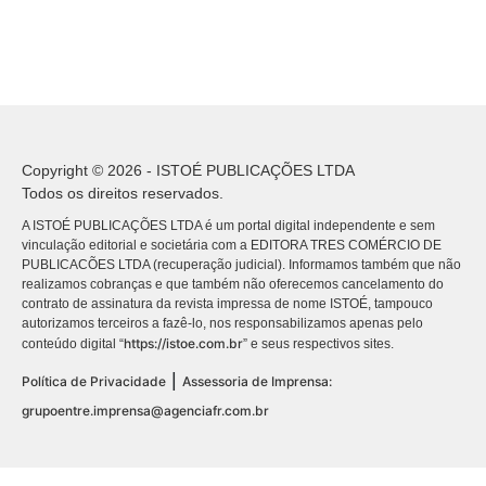
Copyright © 2026 - ISTOÉ PUBLICAÇÕES LTDA
Todos os direitos reservados.
A ISTOÉ PUBLICAÇÕES LTDA é um portal digital independente e sem
vinculação editorial e societária com a EDITORA TRES COMÉRCIO DE
PUBLICACÕES LTDA (recuperação judicial). Informamos também que não
realizamos cobranças e que também não oferecemos cancelamento do
contrato de assinatura da revista impressa de nome ISTOÉ, tampouco
autorizamos terceiros a fazê-lo, nos responsabilizamos apenas pelo
https://istoe.com.br
conteúdo digital “
” e seus respectivos sites.
|
Política de Privacidade
Assessoria de Imprensa:
grupoentre.imprensa@agenciafr.com.br