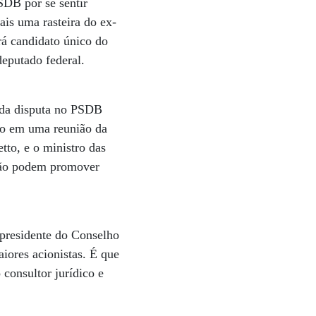
SDB por se sentir
ais uma rasteira do ex-
á candidato único do
deputado federal.
e da disputa no PSDB
são em uma reunião da
tto, e o ministro das
não podem promover
 presidente do Conselho
iores acionistas. É que
consultor jurídico e