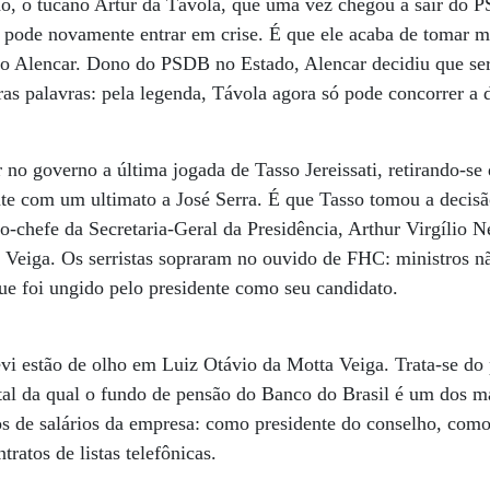
o, o tucano Artur da Távola, que uma vez chegou a sair do P
 pode novamente entrar em crise. É que ele acaba de tomar m
o Alencar. Dono do PSDB no Estado, Alencar decidiu que ser
as palavras: pela legenda, Távola agora só pode concorrer a 
no governo a última jogada de Tasso Jereissati, retirando-s
ente com um ultimato a José Serra. É que Tasso tomou a deci
o-chefe da Secretaria-Geral da Presidência, Arthur Virgílio Ne
Veiga. Os serristas sopraram no ouvido de FHC: ministros 
ue foi ungido pelo presidente como seu candidato.
revi estão de olho em Luiz Otávio da Motta Veiga. Trata-se do
tal da qual o fundo de pensão do Banco do Brasil é um dos ma
os de salários da empresa: como presidente do conselho, como 
ratos de listas telefônicas.