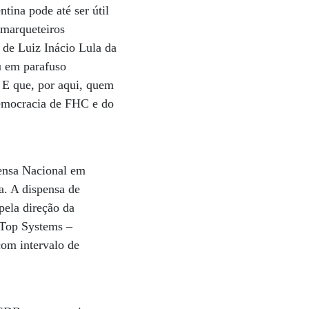
ntina pode até ser útil
 marqueteiros
 de Luiz Inácio Lula da
u em parafuso
. E que, por aqui, quem
-democracia de FHC e do
rensa Nacional em
a. A dispensa de
pela direção da
a Top Systems –
com intervalo de