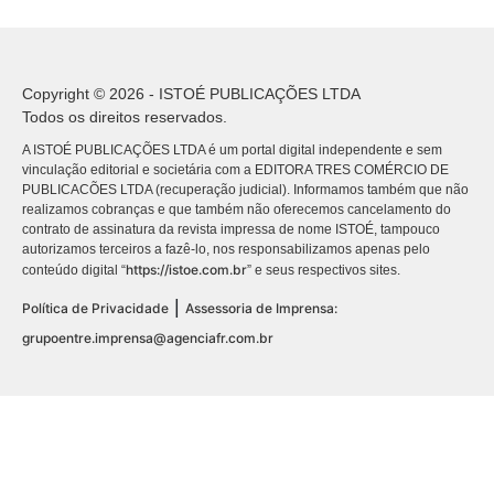
Copyright © 2026 - ISTOÉ PUBLICAÇÕES LTDA
Todos os direitos reservados.
A ISTOÉ PUBLICAÇÕES LTDA é um portal digital independente e sem
vinculação editorial e societária com a EDITORA TRES COMÉRCIO DE
PUBLICACÕES LTDA (recuperação judicial). Informamos também que não
realizamos cobranças e que também não oferecemos cancelamento do
contrato de assinatura da revista impressa de nome ISTOÉ, tampouco
autorizamos terceiros a fazê-lo, nos responsabilizamos apenas pelo
https://istoe.com.br
conteúdo digital “
” e seus respectivos sites.
|
Política de Privacidade
Assessoria de Imprensa:
grupoentre.imprensa@agenciafr.com.br