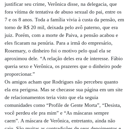
justificar seu crime, Verônica disse, na delegacia, que
fora vítima de tentativa de abuso sexual do pai, entre os
7 e os 8 anos. Toda a família vivia à custa da pensão, em
torno de R$ 20 mil, deixada pelo avô paterno, que era
juiz. Porém, com a morte de Paiva, a pensão acabou e
eles ficaram na penúria. Para a irmã do empresário,
Rosemary, o dinheiro foi o motivo pelo qual ela se
aproximou dele. “A relação deles era de interesse. Fábio
queria sexo e Verônica, os prazeres que o dinheiro pode
proporcionar.”
Os amigos acham que Rodrigues não percebeu quanto
ela era perigosa. Mas se checasse sua página em um site
de relacionamentos teria visto que ela seguia
comunidades como “Profile de Gente Morta”, “Desista,
você perdeu ele pra mim” e “As máscaras sempre
caem”. A máscara de Verônica, entretanto, ainda não
caiu. São muitas as contradições de seus depoimentos e