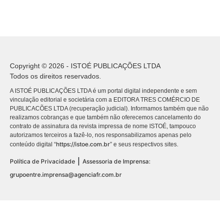
Copyright © 2026 - ISTOÉ PUBLICAÇÕES LTDA
Todos os direitos reservados.
A ISTOÉ PUBLICAÇÕES LTDA é um portal digital independente e sem
vinculação editorial e societária com a EDITORA TRES COMÉRCIO DE
PUBLICACÕES LTDA (recuperação judicial). Informamos também que não
realizamos cobranças e que também não oferecemos cancelamento do
contrato de assinatura da revista impressa de nome ISTOÉ, tampouco
autorizamos terceiros a fazê-lo, nos responsabilizamos apenas pelo
https://istoe.com.br
conteúdo digital “
” e seus respectivos sites.
|
Política de Privacidade
Assessoria de Imprensa:
grupoentre.imprensa@agenciafr.com.br