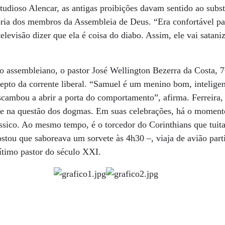
tudioso Alencar, as antigas proibições davam sentido ao subs
ria dos membros da Assembleia de Deus. “Era confortável par
levisão dizer que ela é coisa do diabo. Assim, ele vai satan
 assembleiano, o pastor José Wellington Bezerra da Costa, 7
pto da corrente liberal. “Samuel é um menino bom, inteligent
cambou a abrir a porta do comportamento”, afirma. Ferreira, 
te na questão dos dogmas. Em suas celebrações, há o moment
ssico. Ao mesmo tempo, é o torcedor do Corinthians que tuita 
stou que saboreava um sorvete às 4h30 –, viaja de avião part
gítimo pastor do século XXI.