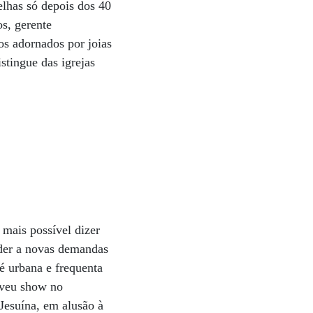
elhas só depois dos 40
s, gerente
os adornados por joias
stingue das igrejas
mais possível dizer
nder a novas demandas
 é urbana e frequenta
moveu show no
Jesuína, em alusão à