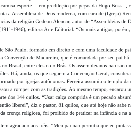
e camisa esporte – tem predileção por peças da Hugo Boss –,
enta a Assembleia de Deus moderna, com cara de (Igreja) Ren
ncias da religião Gedeon Alencar, autor de “Assembleias de 
(1911-1946), editora Arte Editorial. “Os mais antigos, porém,
 de São Paulo, formado em direito e com uma faculdade de ps
 da Convenção de Madureira, que é comandada por seu pai há 
s no Brasil, entre eles o do Brás. Os assembleianos não são
líder. Há, ainda, os que seguem a Convenção Geral, consider
ormado por igrejas autônomas. Ferreira assumiu o templo da r
passou a romper com as tradições. Ao mesmo tempo, encarou u
rte dos 144 quilos. “Usar calça comprida é um pecado absurd
ntão liberei”, diz o pastor, 81 quilos, que até hoje não sabe 
a crença religiosa, foi proibido de praticar na infância e na 
em agradado aos fiéis. “Meu pai não permitia que eu pintass