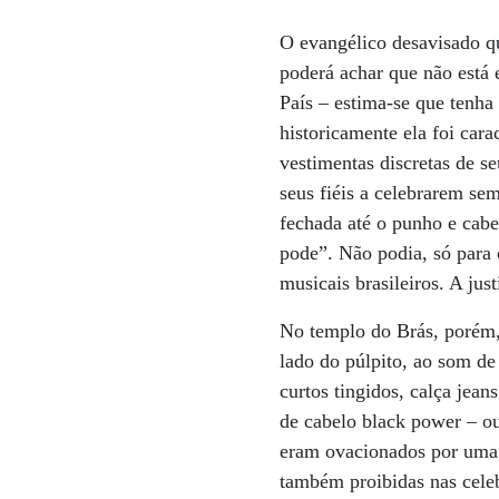
O evangélico desavisado qu
poderá achar que não está
País – estima-se que tenha 
historicamente ela foi car
vestimentas discretas de se
seus fiéis a celebrarem se
fechada até o punho e cabe
pode”. Não podia, só para c
musicais brasileiros. A jus
No templo do Brás, porém, 
lado do púlpito, ao som d
curtos tingidos, calça jea
de cabelo black power – ou
eram ovacionados por uma 
também proibidas nas celeb