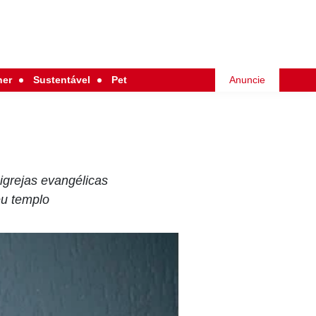
her
Sustentável
Pet
Anuncie
igrejas evangélicas
eu templo