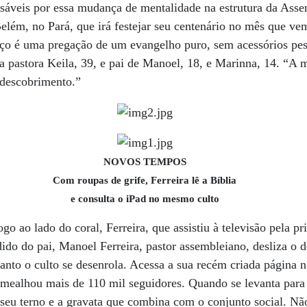
sáveis por essa mudança de mentalidade na estrutura da Asse
lém, no Pará, que irá festejar seu centenário no mês que v
aço é uma pregação de um evangelho puro, sem acessórios pes
a pastora Keila, 39, e pai de Manoel, 18, e Marinna, 14. “A m
edescobrimento.”
NOVOS TEMPOS
Com roupas de grife, Ferreira lê a Bíblia
e consulta o iPad no mesmo culto
o ao lado do coral, Ferreira, que assistiu à televisão pela pr
dido do pai, Manoel Ferreira, pastor assembleiano, desliza o
nto o culto se desenrola. Acessa a sua recém criada página n
mealhou mais de 110 mil seguidores. Quando se levanta para 
e seu terno e a gravata que combina com o conjunto social. Não