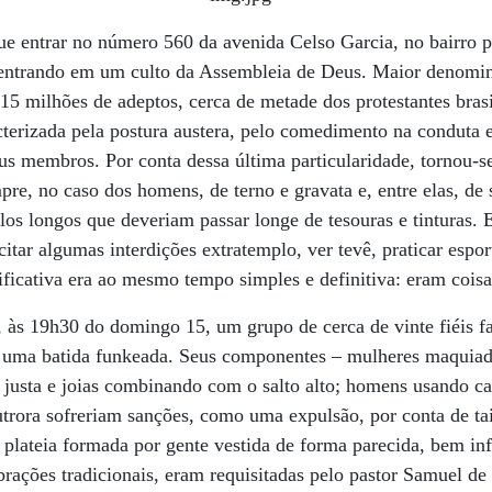
e entrar no número 560 da ave­nida Celso Garcia, no bairro p
 entrando em um culto da Assembleia de Deus. Maior denomin
15 milhões de adeptos, cerca de metade dos protestantes brasi
acterizada pela postura austera, pelo comedimento na conduta e
us membros. Por conta dessa última particularidade, tornou-se
mpre, no caso dos homens, de terno e gravata e, entre elas, de
los longos que deveriam passar longe de tesouras e tinturas. E
itar algumas interdições extratemplo, ver tevê, praticar espor
tificativa era ao mesmo tempo simples e definitiva: eram coisa
às 19h30 do domingo 15, um grupo de cerca de vinte fiéis fa
e uma batida funkeada. Seus componentes – mulheres maquiad
ns justa e joias combinando com o salto alto; homens usando c
trora sofreriam sanções, como uma expulsão, por conta de tai
plateia formada por gente vestida de forma parecida, bem in
rações tradicionais, eram requisitadas pelo pastor Samuel de C