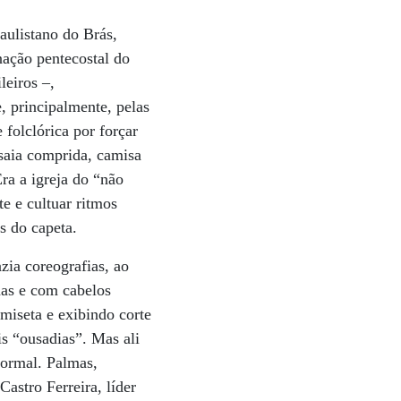
aulistano do Brás,
ação pentecostal do
leiros –,
, principalmente, pelas
 folclórica por forçar
 saia comprida, camisa
ra a igreja do “não
te e cultuar ritmos
s do capeta.
zia coreografias, ao
as e com cabelos
amiseta e exibindo corte
s “ousadias”. Mas ali
formal. Palmas,
astro Ferreira, líder