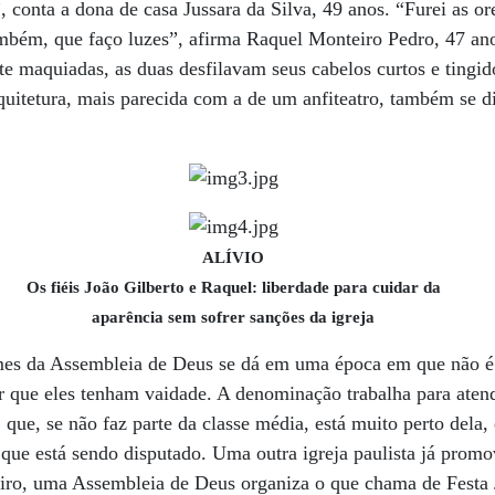
, conta a dona de casa Jussara da Silva, 49 anos. “Furei as or
mbém, que faço luzes”, afirma Raquel Monteiro Pedro, 47 ano
e maquiadas, as duas desfilavam seus cabelos curtos e tingid
rquitetura, mais parecida com a de um anfiteatro, também se di
ALÍVIO
Os fiéis João Gilberto e Raquel: liberdade para cuidar da
aparência sem sofrer sanções da igreja
mes da Assembleia de Deus se dá em uma época em que não é 
er que eles tenham vaidade. A denominação trabalha para ate
que, se não faz parte da classe média, está muito perto dela,
o que está sendo disputado. Uma outra igreja paulista já pro
eiro, uma Assembleia de Deus organiza o que chama de Festa 