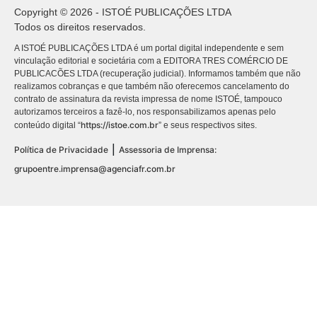
Copyright © 2026 - ISTOÉ PUBLICAÇÕES LTDA
Todos os direitos reservados.
A ISTOÉ PUBLICAÇÕES LTDA é um portal digital independente e sem
vinculação editorial e societária com a EDITORA TRES COMÉRCIO DE
PUBLICACÕES LTDA (recuperação judicial). Informamos também que não
realizamos cobranças e que também não oferecemos cancelamento do
contrato de assinatura da revista impressa de nome ISTOÉ, tampouco
autorizamos terceiros a fazê-lo, nos responsabilizamos apenas pelo
https://istoe.com.br
conteúdo digital “
” e seus respectivos sites.
|
Política de Privacidade
Assessoria de Imprensa:
grupoentre.imprensa@agenciafr.com.br