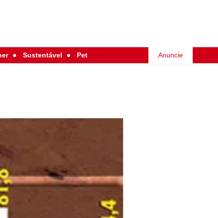
her
Sustentável
Pet
Anuncie