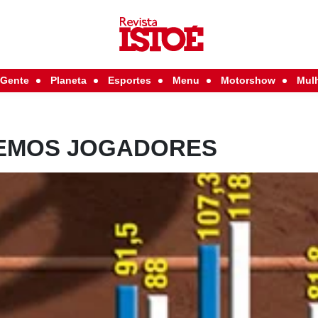
Gente
Planeta
Esportes
Menu
Motorshow
Mul
TEMOS JOGADORES