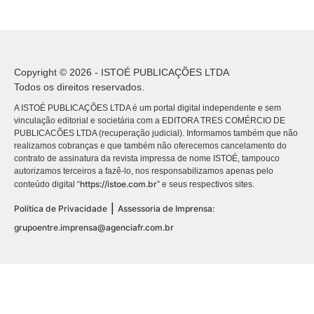
Copyright © 2026 - ISTOÉ PUBLICAÇÕES LTDA
Todos os direitos reservados.
A ISTOÉ PUBLICAÇÕES LTDA é um portal digital independente e sem
vinculação editorial e societária com a EDITORA TRES COMÉRCIO DE
PUBLICACÕES LTDA (recuperação judicial). Informamos também que não
realizamos cobranças e que também não oferecemos cancelamento do
contrato de assinatura da revista impressa de nome ISTOÉ, tampouco
autorizamos terceiros a fazê-lo, nos responsabilizamos apenas pelo
https://istoe.com.br
conteúdo digital “
” e seus respectivos sites.
|
Política de Privacidade
Assessoria de Imprensa:
grupoentre.imprensa@agenciafr.com.br