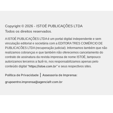
Copyright © 2026 - ISTOÉ PUBLICAÇÕES LTDA
Todos os direitos reservados.
A ISTOÉ PUBLICAÇÕES LTDA é um portal digital independente e sem
vinculação editorial e societária com a EDITORA TRES COMÉRCIO DE
PUBLICACÕES LTDA (recuperação judicial). Informamos também que não
realizamos cobranças e que também não oferecemos cancelamento do
contrato de assinatura da revista impressa de nome ISTOÉ, tampouco
autorizamos terceiros a fazê-lo, nos responsabilizamos apenas pelo
https://istoe.com.br
conteúdo digital “
” e seus respectivos sites.
|
Política de Privacidade
Assessoria de Imprensa:
grupoentre.imprensa@agenciafr.com.br