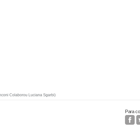
nconi Colaborou Luciana Sgarbi)
Para co