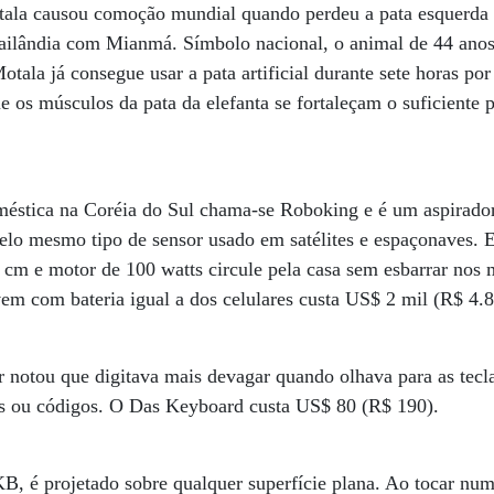
otala causou comoção mundial quando perdeu a pata esquerda
 Tailândia com Mianmá. Símbolo nacional, o animal de 44 ano
Motala já consegue usar a pata artificial durante sete horas por
ue os músculos da pata da elefanta se fortaleçam o suficiente 
méstica na Coréia do Sul chama-se Roboking e é um aspirado
elo mesmo tipo de sensor usado em satélites e espaçonaves. E
 cm e motor de 100 watts circule pela casa sem esbarrar nos m
em com bateria igual a dos celulares custa US$ 2 mil (R$ 4.8
notou que digitava mais devagar quando olhava para as tecla
os ou códigos. O Das Keyboard custa US$ 80 (R$ 190).
, é projetado sobre qualquer superfície plana. Ao tocar num