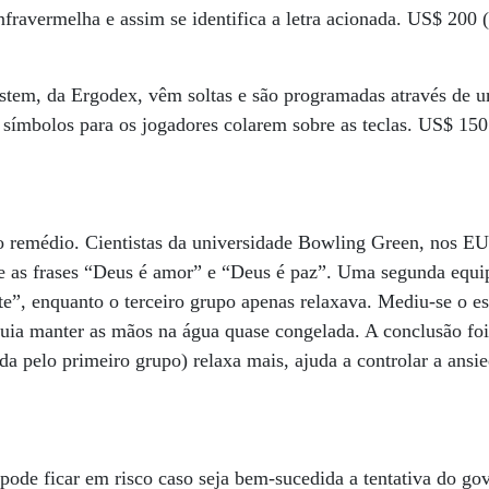
infravermelha e assim se identifica a letra acionada. US$ 200 
tem, da Ergodex, vêm soltas e são programadas através de um
 símbolos para os jogadores colarem sobre as teclas. US$ 150
 remédio. Cientistas da universidade Bowling Green, nos E
se as frases “Deus é amor” e “Deus é paz”. Uma segunda equi
nte”, enquanto o terceiro grupo apenas relaxava. Mediu-se o e
ia manter as mãos na água quase congelada. A conclusão foi 
ada pelo primeiro grupo) relaxa mais, ajuda a controlar a ansie
pode ficar em risco caso seja bem-sucedida a tentativa do g