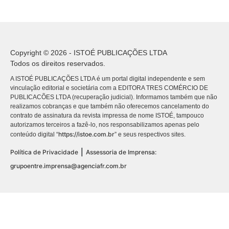
Copyright © 2026 - ISTOÉ PUBLICAÇÕES LTDA
Todos os direitos reservados.
A ISTOÉ PUBLICAÇÕES LTDA é um portal digital independente e sem
vinculação editorial e societária com a EDITORA TRES COMÉRCIO DE
PUBLICACÕES LTDA (recuperação judicial). Informamos também que não
realizamos cobranças e que também não oferecemos cancelamento do
contrato de assinatura da revista impressa de nome ISTOÉ, tampouco
autorizamos terceiros a fazê-lo, nos responsabilizamos apenas pelo
https://istoe.com.br
conteúdo digital “
” e seus respectivos sites.
|
Política de Privacidade
Assessoria de Imprensa:
grupoentre.imprensa@agenciafr.com.br