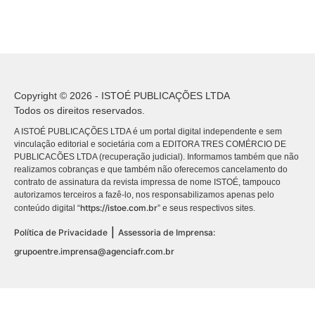
Copyright © 2026 - ISTOÉ PUBLICAÇÕES LTDA
Todos os direitos reservados.
A ISTOÉ PUBLICAÇÕES LTDA é um portal digital independente e sem
vinculação editorial e societária com a EDITORA TRES COMÉRCIO DE
PUBLICACÕES LTDA (recuperação judicial). Informamos também que não
realizamos cobranças e que também não oferecemos cancelamento do
contrato de assinatura da revista impressa de nome ISTOÉ, tampouco
autorizamos terceiros a fazê-lo, nos responsabilizamos apenas pelo
https://istoe.com.br
conteúdo digital “
” e seus respectivos sites.
|
Política de Privacidade
Assessoria de Imprensa:
grupoentre.imprensa@agenciafr.com.br