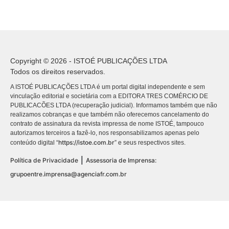
Copyright © 2026 - ISTOÉ PUBLICAÇÕES LTDA
Todos os direitos reservados.
A ISTOÉ PUBLICAÇÕES LTDA é um portal digital independente e sem
vinculação editorial e societária com a EDITORA TRES COMÉRCIO DE
PUBLICACÕES LTDA (recuperação judicial). Informamos também que não
realizamos cobranças e que também não oferecemos cancelamento do
contrato de assinatura da revista impressa de nome ISTOÉ, tampouco
autorizamos terceiros a fazê-lo, nos responsabilizamos apenas pelo
https://istoe.com.br
conteúdo digital “
” e seus respectivos sites.
|
Política de Privacidade
Assessoria de Imprensa:
grupoentre.imprensa@agenciafr.com.br