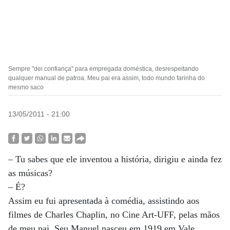
Sempre "dei confiança" para empregada doméstica, desrespeitando
qualquer manual de patroa. Meu pai era assim, todo mundo farinha do
mesmo saco
13/05/2011 - 21:00
– Tu sabes que ele inventou a história, dirigiu e ainda fez
as músicas?
– É?
Assim eu fui apresentada à comédia, assistindo aos
filmes de Charles Chaplin, no Cine Art-UFF, pelas mãos
de meu pai. Seu Manuel nasceu em 1919 em Vale