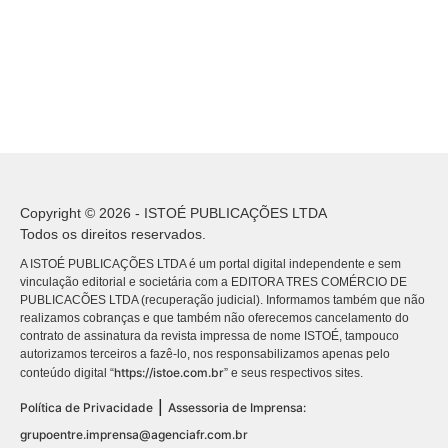
Copyright © 2026 - ISTOÉ PUBLICAÇÕES LTDA
Todos os direitos reservados.
A ISTOÉ PUBLICAÇÕES LTDA é um portal digital independente e sem
vinculação editorial e societária com a EDITORA TRES COMÉRCIO DE
PUBLICACÕES LTDA (recuperação judicial). Informamos também que não
realizamos cobranças e que também não oferecemos cancelamento do
contrato de assinatura da revista impressa de nome ISTOÉ, tampouco
autorizamos terceiros a fazê-lo, nos responsabilizamos apenas pelo
https://istoe.com.br
conteúdo digital “
” e seus respectivos sites.
|
Política de Privacidade
Assessoria de Imprensa:
grupoentre.imprensa@agenciafr.com.br