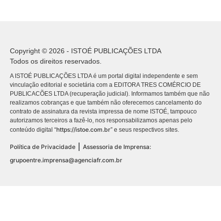
Copyright © 2026 - ISTOÉ PUBLICAÇÕES LTDA
Todos os direitos reservados.
A ISTOÉ PUBLICAÇÕES LTDA é um portal digital independente e sem
vinculação editorial e societária com a EDITORA TRES COMÉRCIO DE
PUBLICACÕES LTDA (recuperação judicial). Informamos também que não
realizamos cobranças e que também não oferecemos cancelamento do
contrato de assinatura da revista impressa de nome ISTOÉ, tampouco
autorizamos terceiros a fazê-lo, nos responsabilizamos apenas pelo
https://istoe.com.br
conteúdo digital “
” e seus respectivos sites.
|
Política de Privacidade
Assessoria de Imprensa:
grupoentre.imprensa@agenciafr.com.br