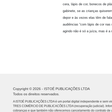
cera, lápis de cor, bonecos de p
gabinete, se as crianças quisere
depor e às vezes elas têm de fal
audiências “com lápis de cor na
agindo não é só a juíza, mas é a 
Copyright © 2026 - ISTOÉ PUBLICAÇÕES LTDA
Todos os direitos reservados.
A ISTOÉ PUBLICAÇÕES LTDA é um portal digital independente e sem vin
TRES COMÉRCIO DE PUBLICACÕES LTDA (recuperação judicial). Info
cobranças e que também não oferecemos cancelamento do contrato de a