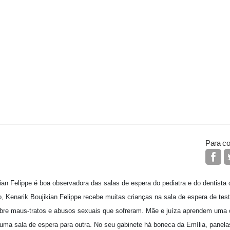
Para co
ian Felippe é boa observadora das salas de espera do pediatra e do dentista d
o, Kenarik Boujikian Felippe recebe muitas crianças na sala de espera de te
bre maus-tratos e abusos sexuais que sofreram. Mãe e juíza aprendem uma c
uma sala de espera para outra. No seu gabinete há boneca da Emília, panelas