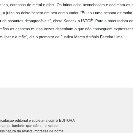
lástico, carrinhos de metal e gibis. Os brinquedos aconchegam e acalmam as 
m, a juíza as deixa brincar em seu computador. “Eu sou uma pessoa estranha
ar de assuntos desagradáveis”, disse Kenarik a ISTOÉ. Para a procuradora 
s mãos as crianças muitas vezes desenham o que não conseguem expressar 
mulher e a mãe”, diz o promotor de Justiça Marco Antônio Ferreira Lima.
culação editorial e societária com a EDITORA
rmamos também que não realizamos
ssinatura da revista impressa de nome