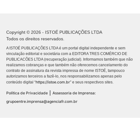
Copyright © 2026 - ISTOÉ PUBLICAÇÕES LTDA
Todos os direitos reservados.
A ISTOÉ PUBLICAÇÕES LTDA é um portal digital independente e sem
vinculação editorial e societária com a EDITORA TRES COMÉRCIO DE
PUBLICACÕES LTDA (recuperação judicial). Informamos também que não
realizamos cobranças e que também não oferecemos cancelamento do
contrato de assinatura da revista impressa de nome ISTOÉ, tampouco
autorizamos terceiros a fazê-lo, nos responsabilizamos apenas pelo
https://istoe.com.br
conteúdo digital “
” e seus respectivos sites.
|
Política de Privacidade
Assessoria de Imprensa:
grupoentre.imprensa@agenciafr.com.br