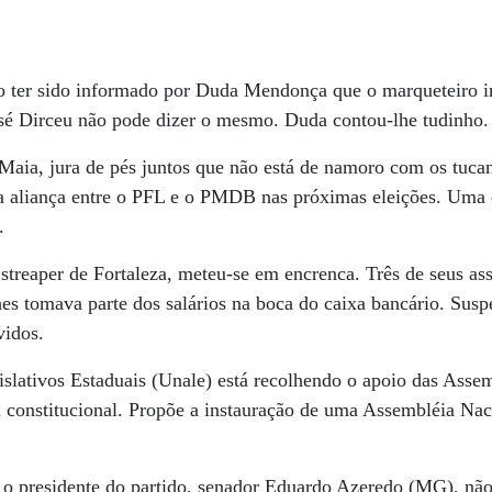
ão ter sido informado por Duda Mendonça que o marqueteiro ir
osé Dirceu não pode dizer o mesmo. Duda contou-lhe tudinho.
 Maia, jura de pés juntos que não está de namoro com os tuca
a aliança entre o PFL e o PMDB nas próximas eleições. Uma 
.
 streaper de Fortaleza, meteu-se em encrenca. Três de seus ass
s tomava parte dos salários na boca do caixa bancário. Suspe
vidos.
slativos Estaduais (Unale) está recolhendo o apoio das Asse
 constitucional. Propõe a instauração de uma Assembléia Nac
 o presidente do partido, senador Eduardo Azeredo (MG), não