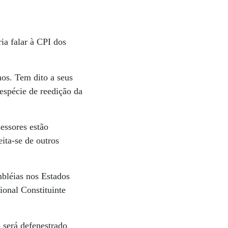
ia falar à CPI dos
nos. Tem dito a seus
espécie de reedição da
essores estão
ita-se de outros
mbléias nos Estados
ional Constituinte
 será defenestrado