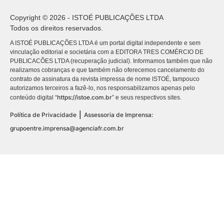
Copyright © 2026 - ISTOÉ PUBLICAÇÕES LTDA
Todos os direitos reservados.
A ISTOÉ PUBLICAÇÕES LTDA é um portal digital independente e sem
vinculação editorial e societária com a EDITORA TRES COMÉRCIO DE
PUBLICACÕES LTDA (recuperação judicial). Informamos também que não
realizamos cobranças e que também não oferecemos cancelamento do
contrato de assinatura da revista impressa de nome ISTOÉ, tampouco
autorizamos terceiros a fazê-lo, nos responsabilizamos apenas pelo
https://istoe.com.br
conteúdo digital “
” e seus respectivos sites.
|
Política de Privacidade
Assessoria de Imprensa:
grupoentre.imprensa@agenciafr.com.br