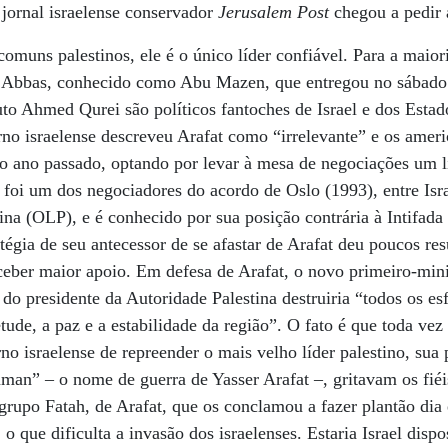
 jornal israelense conservador
Jerusalem Post
chegou a pedir 
muns palestinos, ele é o único líder confiável. Para a maiori
Abbas, conhecido como Abu Mazen, que entregou no sábado 6
uto Ahmed Qurei são políticos fantoches de Israel e dos Est
no israelense descreveu Arafat como “irrelevante” e os amer
 ano passado, optando por levar à mesa de negociações um 
oi um dos negociadores do acordo de Oslo (1993), entre Isra
ina (OLP), e é conhecido por sua posição contrária à Intifada 
égia de seu antecessor de se afastar de Arafat deu poucos res
eber maior apoio. Em defesa de Arafat, o novo primeiro-mini
o presidente da Autoridade Palestina destruiria “todos os e
etude, a paz e a estabilidade da região”. O fato é que toda ve
rno israelense de repreender o mais velho líder palestino, sua
man” – o nome de guerra de Yasser Arafat –, gritavam os fiéis
upo Fatah, de Arafat, que os conclamou a fazer plantão dia 
 o que dificulta a invasão dos israelenses. Estaria Israel disp