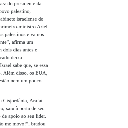
vez do presidente da
 povo palestino,
abinete israelense de
primeiro-ministro Ariel
 os palestinos e vamos
ente”, afirma um
 dois dias antes e
cado deixa
srael sabe que, se essa
ão. Além disso, os EUA,
 estão nem um pouco
 Cisjordânia, Arafat
o, saiu à porta de seu
de apoio ao seu líder.
ão me movo!”, bradou