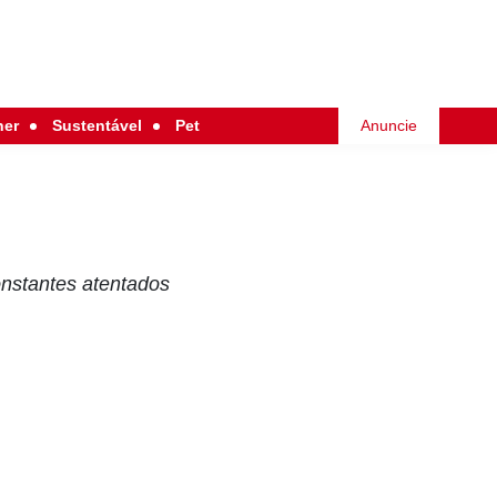
her
Sustentável
Pet
Anuncie
onstantes atentados