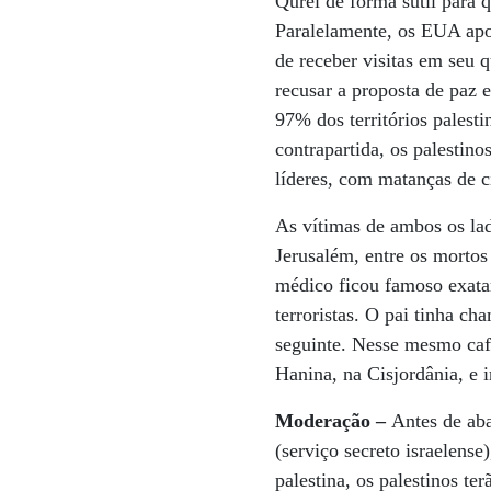
Qurei de forma sutil para 
Paralelamente, os EUA apoi
de receber visitas em seu 
recusar a proposta de paz 
97% dos territórios palesti
contrapartida, os palestin
líderes, com matanças de c
As vítimas de ambos os la
Jerusalém, entre os morto
médico ficou famoso exatam
terroristas. O pai tinha c
seguinte. Nesse mesmo caf
Hanina, na Cisjordânia, e i
Moderação –
Antes de ab
(serviço secreto israelense
palestina, os palestinos te