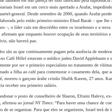
que também ele não pareça ter sido fabricado pela diplomacia
ariam Israel em um cerco mais apertado a Arafat, impedindo-
quartel-general. Desde setembro de 2000, quando Arafat perd
elaborada pelo então primeiro-ministro Ehud Barak – que lhe 
nos –, o líder caiu em descrédito entre os israelenses e a no
os afirmam que enquanto houver ocupação de seus territórios e
ivis, não haverá paz.
dos são as que continuamente pagam pela ausência de modera
s no Café Hillel estavam o médico judeu David Applebaum e s
ente por ser o primeiro especialista no tratamento de vítima
hamado a filha ao café para comemorar o casamento dela, que a
é, morreu o garçom árabe cristão Shafik Karem, 27 anos. K
ria receber seu primeiro salário.
andonar o posto de conselheiro de Sharon, Efraim Halevy, e
), afirmou ao jornal
NY Times
: “Para haver uma chance de coex
rão de se organizar. Para que eles se organizem, Israel terá de