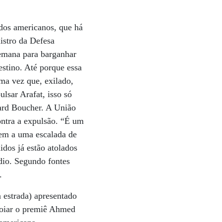
dos americanos, que há
istro da Defesa
semana para barganhar
estino. Até porque essa
uma vez que, exilado,
ulsar Arafat, isso só
hard Boucher. A União
ontra a expulsão. “É um
vem a uma escalada de
idos já estão atolados
io. Segundo fontes
.
 estrada) apresentado
poiar o premiê Ahmed