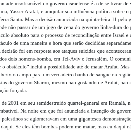
ntade insofismável do governo israelense é a de se livrar de 
na, Yasser Arafat, e aniquilar sua influência política sobre o
erra Santa. Mas a decisão anunciada na quinta-feira 11 pelo g
pode não passar de um jogo de cena do governo linha-dura do 
culo absoluto para o processo de reconciliação entre Israel e
stáculo de uma maneira e hora que serão decididas separadam
decisão foi em resposta aos ataques suicidas que aconteceram
 dos dois homens-bomba, em Tel-Aviv e Jerusalém. O comuni
o obstáculo” inclui a possibilidade até de matar Arafat. Mas I
a aberto o campo para um verdadeiro banho de sangue na regi
astas do governo Sharon, mesmo não gostando de Arafat, não
oção forçada.
de 2001 em seu semidestruído quartel-general em Ramalá, na
imbatível. Na noite em que foi anunciada a intenção do govern
l palestinos se aglomeravam em uma gigantesca demonstração 
 daqui. Se eles têm bombas podem me matar, mas eu daqui n