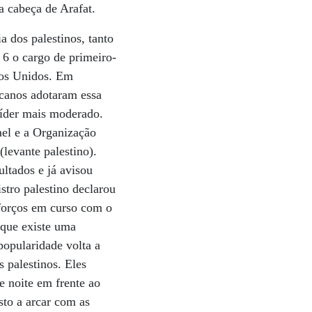
a cabeça de Arafat.
a dos palestinos, tanto
 o cargo de primeiro-
ados Unidos. Em
icanos adotaram essa
líder mais moderado.
el e a Organização
(levante palestino).
ultados e já avisou
stro palestino declarou
sforços em curso com o
z que existe uma
 popularidade volta a
 palestinos. Eles
e noite em frente ao
osto a arcar com as