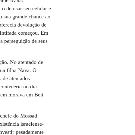
 americana.
o de usar seu celular e
eu sua grande chance ao
oferecia devolução de
va Intifada começou. Em
 a perseguição de seus
ção. No atentado de
ua filha Nava. O
s de atentados
conteceria no dia
arem morava em Beit
x-chefe do Mossad
istência israelense-
 investir pesadamente