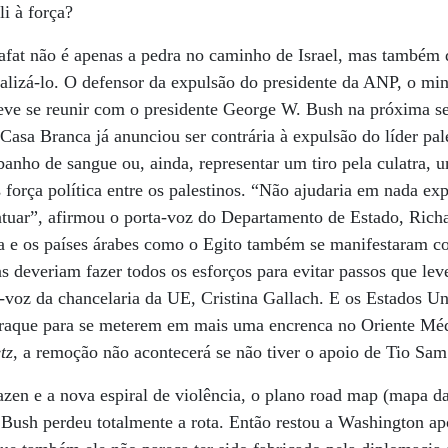
li à força?
afat não é apenas a pedra no caminho de Israel, mas também 
lizá-lo. O defensor da expulsão do presidente da ANP, o min
deve se reunir com o presidente George W. Bush na próxima 
 Casa Branca já anunciou ser contrária à expulsão do líder pal
banho de sangue ou, ainda, representar um tiro pela culatra, 
força política entre os palestinos. “Não ajudaria em nada exp
 atuar”, afirmou o porta-voz do Departamento de Estado, Ric
na e os países árabes como o Egito também se manifestaram c
 deveriam fazer todos os esforços para evitar passos que le
a-voz da chancelaria da UE, Cristina Gallach. E os Estados Un
raque para se meterem em mais uma encrenca no Oriente Méd
tz
, a remoção não acontecerá se não tiver o apoio de Tio Sam
en e a nova espiral de violência, o plano road map (mapa da
 Bush perdeu totalmente a rota. Então restou a Washington a