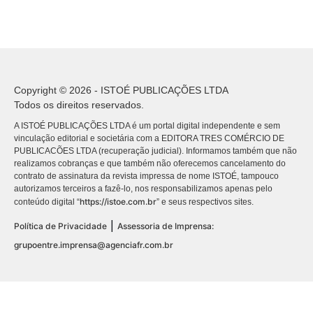
Copyright © 2026 - ISTOÉ PUBLICAÇÕES LTDA
Todos os direitos reservados.
A ISTOÉ PUBLICAÇÕES LTDA é um portal digital independente e sem
vinculação editorial e societária com a EDITORA TRES COMÉRCIO DE
PUBLICACÕES LTDA (recuperação judicial). Informamos também que não
realizamos cobranças e que também não oferecemos cancelamento do
contrato de assinatura da revista impressa de nome ISTOÉ, tampouco
autorizamos terceiros a fazê-lo, nos responsabilizamos apenas pelo
https://istoe.com.br
conteúdo digital “
” e seus respectivos sites.
|
Política de Privacidade
Assessoria de Imprensa:
grupoentre.imprensa@agenciafr.com.br