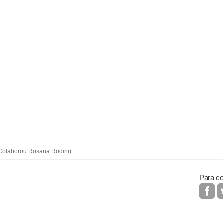
 Colaborou Rosana Rodini)
Para co