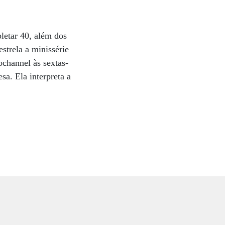
letar 40, além dos
strela a minissérie
ochannel às sextas-
a. Ela interpreta a