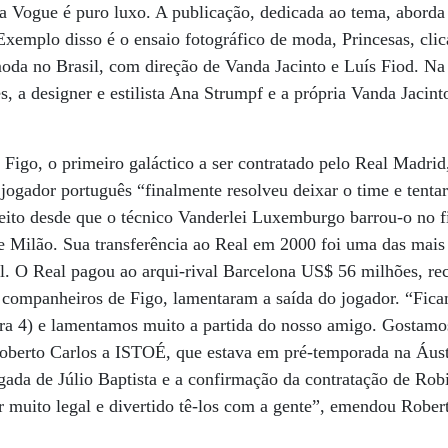
a Vogue é puro luxo. A publicação, dedicada ao tema, aborda
 Exemplo disso é o ensaio fotográfico de moda, Princesas, cli
moda no Brasil, com direção de Vanda Jacinto e Luís Fiod. Na 
, a designer e estilista Ana Strumpf e a própria Vanda Jacint
 Figo, o primeiro galáctico a ser contratado pelo Real Madrid
 jogador português “finalmente resolveu deixar o time e tenta
isfeito desde que o técnico Vanderlei Luxemburgo barrou-o no
de Milão. Sua transferência ao Real em 2000 foi uma das mais 
ol. O Real pagou ao arqui-rival Barcelona US$ 56 milhões, re
companheiros de Figo, lamentaram a saída do jogador. “Ficam
ira 4) e lamentamos muito a partida do nosso amigo. Gostamo
Roberto Carlos a ISTOÉ, que estava em pré-temporada na Áu
da de Júlio Baptista e a confirmação da contratação de Robi
r muito legal e divertido tê-los com a gente”, emendou Rober