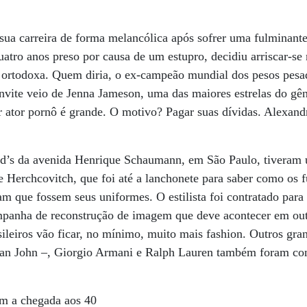
ua carreira de forma melancólica após sofrer uma fulminante 
tro anos preso por causa de um estupro, decidiu arriscar-se
 ortodoxa. Quem diria, o ex-campeão mundial dos pesos pesad
nvite veio de Jenna Jameson, uma das maiores estrelas do gê
ar ator pornô é grande. O motivo? Pagar suas dívidas. Alexand
’s da avenida Henrique Schaumann, em São Paulo, tiveram u
re Herchcovitch, que foi até a lanchonete para saber como os 
iam que fossem seus uniformes. O estilista foi contratado par
mpanha de reconstrução de imagem que deve acontecer em out
sileiros vão ficar, no mínimo, muito mais fashion. Outros gr
an John –, Giorgio Armani e Ralph Lauren também foram con
m a chegada aos 40