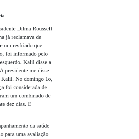
ria
esidente Dilma Rousseff
ma já reclamava de
de um resfriado que
ho, foi informado pelo
esquerdo. Kalil disse a
“A presidente me disse
u Kalil. No domingo 1o,
a foi considerada de
itaram um combinado de
nte dez dias. E
ompanhamento da saúde
do para uma avaliação