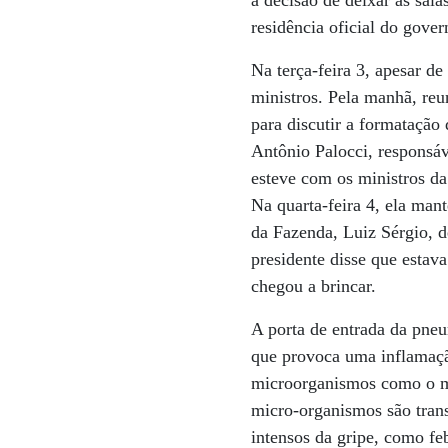
a decisão de deixar as sal
residência oficial do gov
Na terça-feira 3, apesar d
ministros. Pela manhã, reu
para discutir a formatação
Antônio Palocci, responsá
esteve com os ministros da
Na quarta-feira 4, ela man
da Fazenda, Luiz Sérgio, d
presidente disse que estav
chegou a brincar.
A porta de entrada da pneu
que provoca uma inflamaçã
microorganismos como o m
micro-organismos são trans
intensos da gripe, como feb