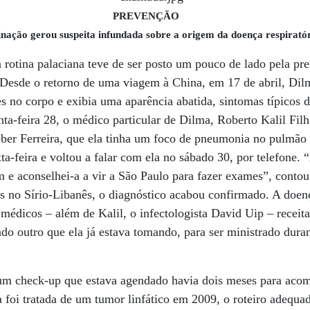
P
REVENÇÃO
inação gerou suspeita infundada sobre a origem da doença respirató
rotina palaciana teve de ser posto um pouco de lado pela pr
 Desde o retorno de uma viagem à China, em 17 de abril, Dil
es no corpo e exibia uma aparência abatida, sintomas típicos 
nta-feira 28, o médico particular de Dilma, Roberto Kalil Fil
ber Ferreira, que ela tinha um foco de pneumonia no pulmão 
ta-feira e voltou a falar com ela no sábado 30, por telefone. 
m e aconselhei-a a vir a São Paulo para fazer exames”, conto
s no Sírio-Libanês, o diagnóstico acabou confirmado. A doenç
 médicos – além de Kalil, o infectologista David Uip – rece
indo outro que ela já estava tomando, para ser ministrado dura
 um check-up que estava agendado havia dois meses para ac
foi tratada de um tumor linfático em 2009, o roteiro adequa