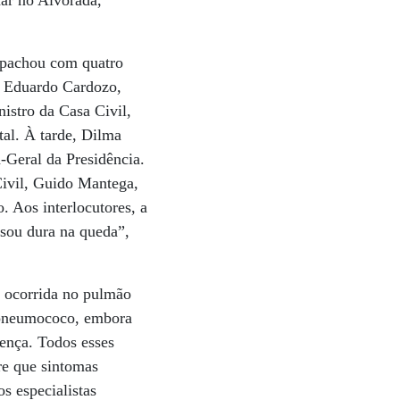
har no Alvorada,
espachou com quatro
sé Eduardo Cardozo,
istro da Casa Civil,
al. À tarde, Dilma
-Geral da Presidência.
Civil, Guido Mantega,
. Aos interlocutores, a
 sou dura na queda”,
o ocorrida no pulmão
 pneumococo, embora
ença. Todos esses
re que sintomas
os especialistas