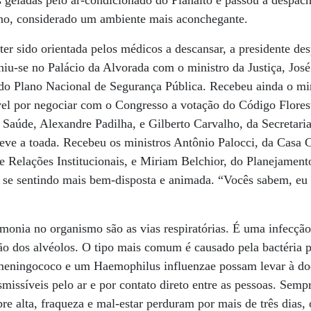
as geladas pelo ar-condicionado do Planalto e passou a despac
erno, considerado um ambiente mais aconchegante.
e ter sido orientada pelos médicos a descansar, a presidente d
niu-se no Palácio da Alvorada com o ministro da Justiça, Jo
 do Plano Nacional de Segurança Pública. Recebeu ainda o min
vel por negociar com o Congresso a votação do Código Florest
 Saúde, Alexandre Padilha, e Gilberto Carvalho, da Secretaria
teve a toada. Recebeu os ministros Antônio Palocci, da Casa 
e Relações Institucionais, e Miriam Belchior, do Planejamento
a se sentindo mais bem-disposta e animada. “Vocês sabem, eu
monia no organismo são as vias respiratórias. É uma infecçã
o dos alvéolos. O tipo mais comum é causado pela bactéria
eningococo e um Haemophilus influenzae possam levar à do
missíveis pelo ar e por contato direto entre as pessoas. Semp
re alta, fraqueza e mal-estar perduram por mais de três dias, 