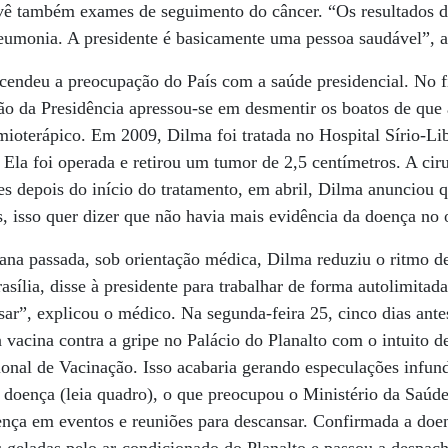
evê também exames de seguimento do câncer. “Os resultados 
eumonia. A presidente é basicamente uma pessoa saudável”, a
endeu a preocupação do País com a saúde presidencial. No 
o da Presidência apressou-se em desmentir os boatos de que a
mioterápico. Em 2009, Dilma foi tratada no Hospital Sírio-L
. Ela foi operada e retirou um tumor de 2,5 centímetros. A cir
s depois do início do tratamento, em abril, Dilma anunciou q
, isso quer dizer que não havia mais evidência da doença no
na passada, sob orientação médica, Dilma reduziu o ritmo de
asília, disse à presidente para trabalhar de forma autolimitad
sar”, explicou o médico. Na segunda-feira 25, cinco dias ante
acina contra a gripe no Palácio do Planalto com o intuito de
nal de Vacinação. Isso acabaria gerando especulações infund
r doença (leia quadro), o que preocupou o Ministério da Saúde
ença em eventos e reuniões para descansar. Confirmada a doe