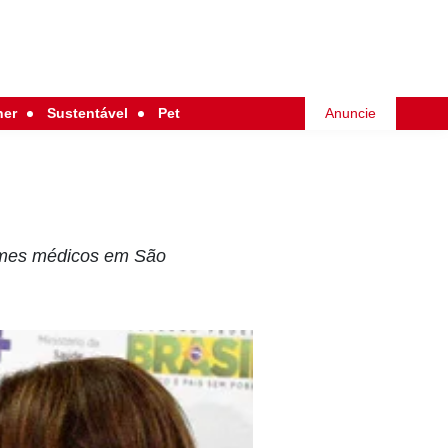
her
Sustentável
Pet
Anuncie
xames médicos em São