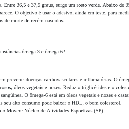
do. Entre 36,5 e 37,5 graus, surge um rosto verde. Abaixo de 3
aparece. O objetivo é usar o adesivo, ainda em teste, para med
as de morte de recém-nascidos.
substâncias ômega 3 e ômega 6?
 prevenir doenças cardiovasculares e inflamatórias. O ômeg
rosos, óleos vegetais e nozes. Reduz o triglicérides e o coles
 sangüínea. O ômega-6 está em óleos vegetais e nozes e casta
s seu alto consumo pode baixar o HDL, o bom colesterol.
, do Movere Núcleo de Atividades Esportivas (SP)