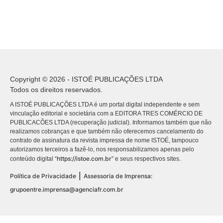
Copyright © 2026 - ISTOÉ PUBLICAÇÕES LTDA
Todos os direitos reservados.
A ISTOÉ PUBLICAÇÕES LTDA é um portal digital independente e sem
vinculação editorial e societária com a EDITORA TRES COMÉRCIO DE
PUBLICACÕES LTDA (recuperação judicial). Informamos também que não
realizamos cobranças e que também não oferecemos cancelamento do
contrato de assinatura da revista impressa de nome ISTOÉ, tampouco
autorizamos terceiros a fazê-lo, nos responsabilizamos apenas pelo
https://istoe.com.br
conteúdo digital “
” e seus respectivos sites.
|
Política de Privacidade
Assessoria de Imprensa:
grupoentre.imprensa@agenciafr.com.br