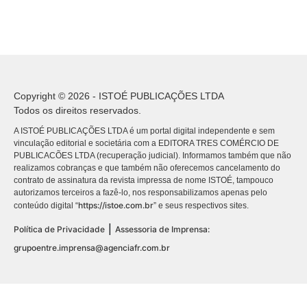
Copyright © 2026 - ISTOÉ PUBLICAÇÕES LTDA
Todos os direitos reservados.
A ISTOÉ PUBLICAÇÕES LTDA é um portal digital independente e sem
vinculação editorial e societária com a EDITORA TRES COMÉRCIO DE
PUBLICACÕES LTDA (recuperação judicial). Informamos também que não
realizamos cobranças e que também não oferecemos cancelamento do
contrato de assinatura da revista impressa de nome ISTOÉ, tampouco
autorizamos terceiros a fazê-lo, nos responsabilizamos apenas pelo
https://istoe.com.br
conteúdo digital “
” e seus respectivos sites.
|
Política de Privacidade
Assessoria de Imprensa:
grupoentre.imprensa@agenciafr.com.br