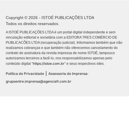
Copyright © 2026 - ISTOÉ PUBLICAÇÕES LTDA
Todos os direitos reservados.
A ISTOÉ PUBLICAÇÕES LTDA é um portal digital independente e sem
vinculação editorial e societária com a EDITORA TRES COMÉRCIO DE
PUBLICACÕES LTDA (recuperação judicial). Informamos também que não
realizamos cobranças e que também não oferecemos cancelamento do
contrato de assinatura da revista impressa de nome ISTOÉ, tampouco
autorizamos terceiros a fazê-lo, nos responsabilizamos apenas pelo
https://istoe.com.br
conteúdo digital “
” e seus respectivos sites.
|
Política de Privacidade
Assessoria de Imprensa:
grupoentre.imprensa@agenciafr.com.br