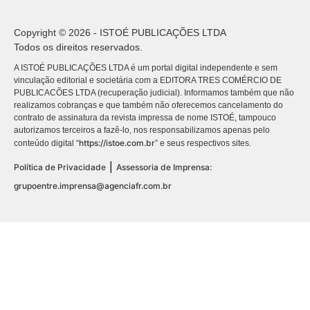
Copyright © 2026 - ISTOÉ PUBLICAÇÕES LTDA
Todos os direitos reservados.
A ISTOÉ PUBLICAÇÕES LTDA é um portal digital independente e sem
vinculação editorial e societária com a EDITORA TRES COMÉRCIO DE
PUBLICACÕES LTDA (recuperação judicial). Informamos também que não
realizamos cobranças e que também não oferecemos cancelamento do
contrato de assinatura da revista impressa de nome ISTOÉ, tampouco
autorizamos terceiros a fazê-lo, nos responsabilizamos apenas pelo
https://istoe.com.br
conteúdo digital “
” e seus respectivos sites.
|
Política de Privacidade
Assessoria de Imprensa:
grupoentre.imprensa@agenciafr.com.br