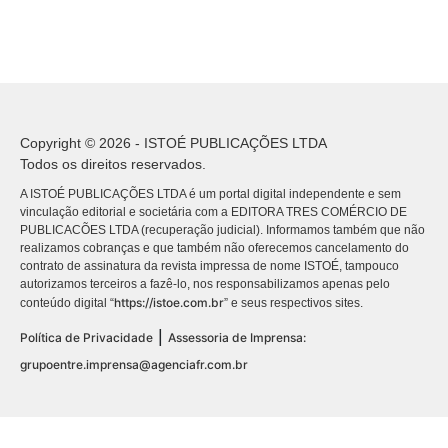
Copyright © 2026 - ISTOÉ PUBLICAÇÕES LTDA
Todos os direitos reservados.
A ISTOÉ PUBLICAÇÕES LTDA é um portal digital independente e sem
vinculação editorial e societária com a EDITORA TRES COMÉRCIO DE
PUBLICACÕES LTDA (recuperação judicial). Informamos também que não
realizamos cobranças e que também não oferecemos cancelamento do
contrato de assinatura da revista impressa de nome ISTOÉ, tampouco
autorizamos terceiros a fazê-lo, nos responsabilizamos apenas pelo
https://istoe.com.br
conteúdo digital “
” e seus respectivos sites.
|
Política de Privacidade
Assessoria de Imprensa:
grupoentre.imprensa@agenciafr.com.br