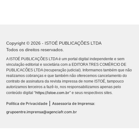
Copyright © 2026 - ISTOÉ PUBLICAÇÕES LTDA
Todos os direitos reservados.
A ISTOÉ PUBLICAÇÕES LTDA é um portal digital independente e sem
vinculação editorial e societária com a EDITORA TRES COMÉRCIO DE
PUBLICACÕES LTDA (recuperação judicial). Informamos também que não
realizamos cobranças e que também não oferecemos cancelamento do
contrato de assinatura da revista impressa de nome ISTOÉ, tampouco
autorizamos terceiros a fazê-lo, nos responsabilizamos apenas pelo
https://istoe.com.br
conteúdo digital “
” e seus respectivos sites.
|
Política de Privacidade
Assessoria de Imprensa:
grupoentre.imprensa@agenciafr.com.br