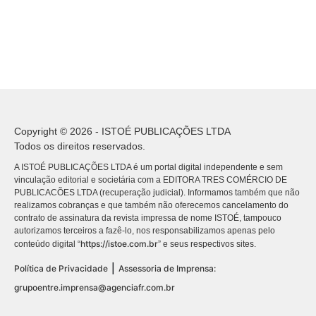
Copyright © 2026 - ISTOÉ PUBLICAÇÕES LTDA
Todos os direitos reservados.
A ISTOÉ PUBLICAÇÕES LTDA é um portal digital independente e sem
vinculação editorial e societária com a EDITORA TRES COMÉRCIO DE
PUBLICACÕES LTDA (recuperação judicial). Informamos também que não
realizamos cobranças e que também não oferecemos cancelamento do
contrato de assinatura da revista impressa de nome ISTOÉ, tampouco
autorizamos terceiros a fazê-lo, nos responsabilizamos apenas pelo
https://istoe.com.br
conteúdo digital “
” e seus respectivos sites.
|
Política de Privacidade
Assessoria de Imprensa:
grupoentre.imprensa@agenciafr.com.br