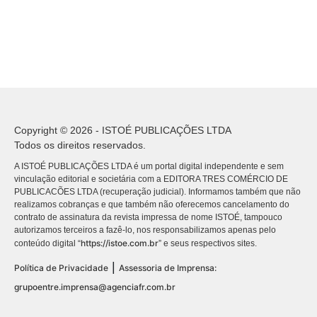
Copyright © 2026 - ISTOÉ PUBLICAÇÕES LTDA
Todos os direitos reservados.
A ISTOÉ PUBLICAÇÕES LTDA é um portal digital independente e sem
vinculação editorial e societária com a EDITORA TRES COMÉRCIO DE
PUBLICACÕES LTDA (recuperação judicial). Informamos também que não
realizamos cobranças e que também não oferecemos cancelamento do
contrato de assinatura da revista impressa de nome ISTOÉ, tampouco
autorizamos terceiros a fazê-lo, nos responsabilizamos apenas pelo
https://istoe.com.br
conteúdo digital “
” e seus respectivos sites.
|
Política de Privacidade
Assessoria de Imprensa:
grupoentre.imprensa@agenciafr.com.br