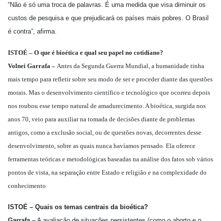
“Não é só uma troca de palavras. É uma medida que visa diminuir os
custos de pesquisa e que prejudicará os países mais pobres. O Brasil
é contra”, afirma.
ISTOÉ – O que é bioética e qual seu papel no cotidiano?
Volnei Garrafa –
Antes da Segunda Guerra Mundial, a humanidade tinha
mais tempo para refletir sobre seu modo de ser e proceder diante das questões
morais. Mas o desenvolvimento científico e tecnológico que ocorreu depois
nos roubou esse tempo natural de amadurecimento. A bioética, surgida nos
anos 70, veio para auxiliar na tomada de decisões diante de problemas
antigos, como a exclusão social, ou de questões novas, decorrentes desse
desenvolvimento, sobre as quais nunca havíamos pensado. Ela oferece
ferramentas teóricas e metodológicas baseadas na análise dos fatos sob vários
pontos de vista, na separação entre Estado e religião e na complexidade do
conhecimento
ISTOÉ – Quais os temas centrais da bioética?
Garrafa –
A avaliação de situações persistentes (como o aborto e o