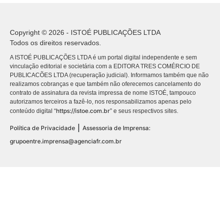
Copyright © 2026 - ISTOÉ PUBLICAÇÕES LTDA
Todos os direitos reservados.
A ISTOÉ PUBLICAÇÕES LTDA é um portal digital independente e sem
vinculação editorial e societária com a EDITORA TRES COMÉRCIO DE
PUBLICACÕES LTDA (recuperação judicial). Informamos também que não
realizamos cobranças e que também não oferecemos cancelamento do
contrato de assinatura da revista impressa de nome ISTOÉ, tampouco
autorizamos terceiros a fazê-lo, nos responsabilizamos apenas pelo
https://istoe.com.br
conteúdo digital “
” e seus respectivos sites.
|
Política de Privacidade
Assessoria de Imprensa:
grupoentre.imprensa@agenciafr.com.br