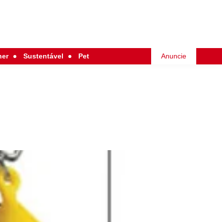
her
Sustentável
Pet
Anuncie